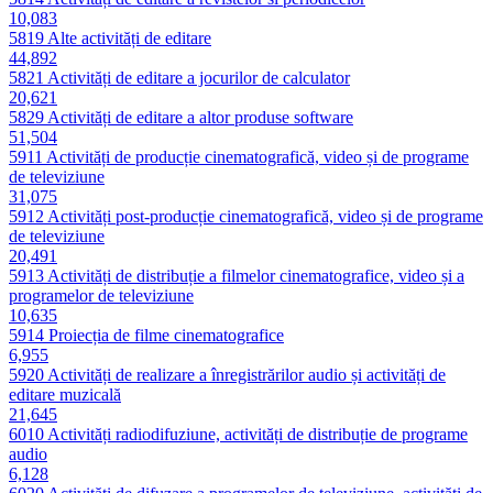
10,083
5819
Alte activități de editare
44,892
5821
Activități de editare a jocurilor de calculator
20,621
5829
Activități de editare a altor produse software
51,504
5911
Activități de producție cinematografică, video și de programe
de televiziune
31,075
5912
Activități post-producție cinematografică, video și de programe
de televiziune
20,491
5913
Activități de distribuție a filmelor cinematografice, video și a
programelor de televiziune
10,635
5914
Proiecția de filme cinematografice
6,955
5920
Activități de realizare a înregistrărilor audio și activități de
editare muzicală
21,645
6010
Activități radiodifuziune, activități de distribuție de programe
audio
6,128