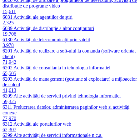
6020
Activități de difuzare a programelor de televiziune, activități de
distribuție de programe video
15,611
6031
Activități ale agențiilor de știri
2,325
6039
Activități de distribuție a altor conținuturi
19,706
6130
Activități de telecomunicații prin satelit
3,978
6201
Activități de realizare a soft-ului la comanda (software orientat
client)
71,942
6202
Activități de consultanta in tehnologia informatiei
65,505
6203
Activități de management (gestiune si exploatare) a mijloacelor
de calcul
41,613
6209
Alte activități de servicii privind tehnologia informatiei
59,325
6311
Prelucrarea datelor, administrarea paginilor web si activități
conexe
77,970
6312
Activități ale portalurilor web
62,307
6399
Alte activități de servicii informationale n.c.a.