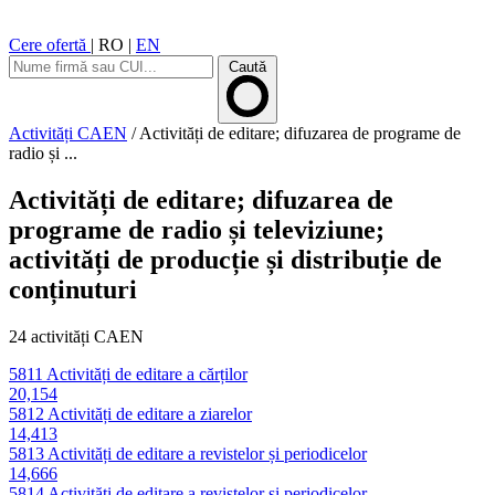
Cere ofertă
|
RO
|
EN
Caută
Activități CAEN
/
Activități de editare; difuzarea de programe de
radio și ...
Activități de editare; difuzarea de
programe de radio și televiziune;
activități de producție și distribuție de
conținuturi
24 activități CAEN
5811
Activități de editare a cărților
20,154
5812
Activități de editare a ziarelor
14,413
5813
Activități de editare a revistelor și periodicelor
14,666
5814
Activități de editare a revistelor si periodicelor