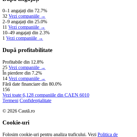
0–1 angajați
din 72.7%
32
Vezi companiile →
2–9 angajați
din 25.0%
11
Vezi companiile →
10–49 angajați
din 2.3%
1
Vezi companiile →
După profitabilitate
Profitabile
din 12.8%
25
Vezi companiile →
În pierdere
din 7.2%
14
Vezi companiile →
Fără date financiare
din 80.0%
156
Vezi toate 6,128 companiile din CAEN 6010
Termeni
Confidențialitate
© 2026 Caută.ro
Cookie-uri
Folosim cookie-uri pentru analiza traficului. Vezi
Politica de