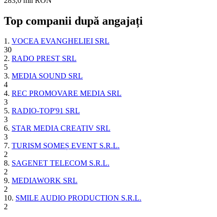
283,0 mii RON
Top companii după angajați
1.
VOCEA EVANGHELIEI SRL
30
2.
RADO PREST SRL
5
3.
MEDIA SOUND SRL
4
4.
REC PROMOVARE MEDIA SRL
3
5.
RADIO-TOP'91 SRL
3
6.
STAR MEDIA CREATIV SRL
3
7.
TURISM SOMEȘ EVENT S.R.L.
2
8.
SAGENET TELECOM S.R.L.
2
9.
MEDIAWORK SRL
2
10.
SMILE AUDIO PRODUCTION S.R.L.
2