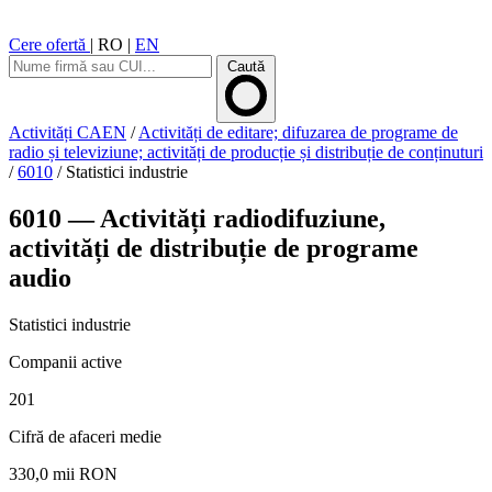
Cere ofertă
|
RO
|
EN
Caută
Activități CAEN
/
Activități de editare; difuzarea de programe de
radio și televiziune; activități de producție și distribuție de conținuturi
/
6010
/
Statistici industrie
6010 — Activități radiodifuziune,
activități de distribuție de programe
audio
Statistici industrie
Companii active
201
Cifră de afaceri medie
330,0 mii RON