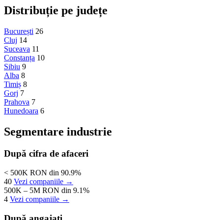
Distribuție pe județe
București
26
Cluj
14
Suceava
11
Constanța
10
Sibiu
9
Alba
8
Timiș
8
Gorj
7
Prahova
7
Hunedoara
6
Segmentare industrie
După cifra de afaceri
< 500K RON
din 90.9%
40
Vezi companiile →
500K – 5M RON
din 9.1%
4
Vezi companiile →
După angajați