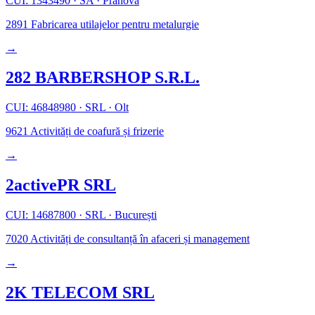
CUI: 1343490
·
SA
·
Prahova
2891
Fabricarea utilajelor pentru metalurgie
→
282 BARBERSHOP S.R.L.
CUI: 46848980
·
SRL
·
Olt
9621
Activități de coafură și frizerie
→
2activePR SRL
CUI: 14687800
·
SRL
·
București
7020
Activități de consultanță în afaceri și management
→
2K TELECOM SRL