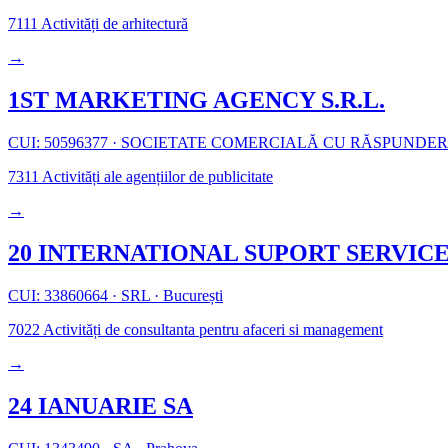
7111
Activități de arhitectură
→
1ST MARKETING AGENCY S.R.L.
CUI: 50596377
·
SOCIETATE COMERCIALĂ CU RĂSPUNDER
7311
Activități ale agențiilor de publicitate
→
20 INTERNATIONAL SUPORT SERVICE
CUI: 33860664
·
SRL
·
București
7022
Activități de consultanta pentru afaceri si management
→
24 IANUARIE SA