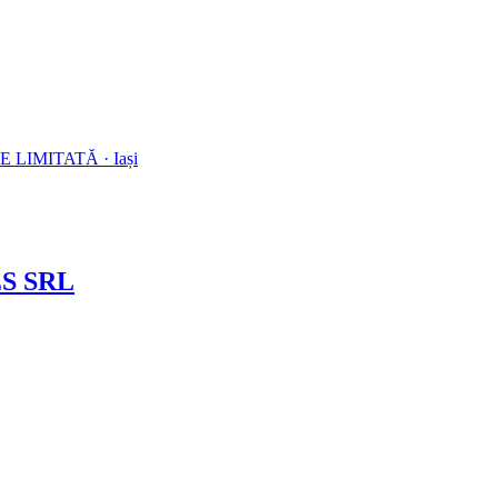
E LIMITATĂ
·
Iași
S SRL