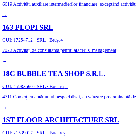
6619
Activități auxiliare intermedierilor financiare, exceptând activităț
→
163 PLOPI SRL
CUI: 17254712
·
SRL
·
Brașov
7022
Activități de consultanta pentru afaceri si management
→
18C BUBBLE TEA SHOP S.R.L.
CUI: 45983660
·
SRL
·
București
4711
Comerț cu amănuntul nespecializat, cu vânzare predominantă de p
→
1ST FLOOR ARCHITECTURE SRL
CUI: 21539017
·
SRL
·
București