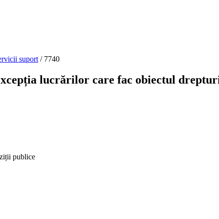
ervicii suport
/
7740
cepția lucrărilor care fac obiectul dreptur
iții publice