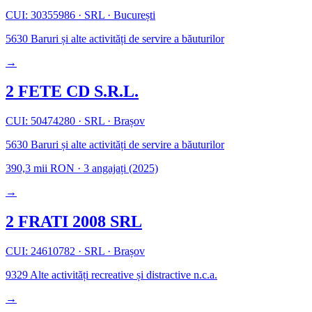
CUI: 30355986
·
SRL
·
București
5630
Baruri și alte activități de servire a băuturilor
→
2 FETE CD S.R.L.
CUI: 50474280
·
SRL
·
Brașov
5630
Baruri și alte activități de servire a băuturilor
390,3 mii RON
·
3 angajați
(2025)
→
2 FRATI 2008 SRL
CUI: 24610782
·
SRL
·
Brașov
9329
Alte activități recreative și distractive n.c.a.
→