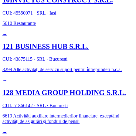
CUI: 45550071
·
SRL
·
Iași
5610
Restaurante
→
121 BUSINESS HUB S.R.L.
CUI: 43875115
·
SRL
·
București
8299
Alte activități de servicii suport pentru întreprinderi n.c.a.
→
128 MEDIA GROUP HOLDING S.R.L.
CUI: 51866142
·
SRL
·
București
6619
Activități auxiliare intermedierilor financiare, exceptând
activități de asigurări și fonduri de pensii
→