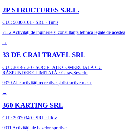
2P STRUCTURES S.R.L.
CUI: 50300101
·
SRL
·
Timiș
7112
Activități de inginerie și consultanță tehnică legate de acestea
→
33 DE CRAI TRAVEL SRL
CUI: 30146130
·
SOCIETATE COMERCIALĂ CU
RĂSPUNDERE LIMITATĂ
·
Caraș-Severin
9329
Alte activități recreative și distractive n.c.a.
→
360 KARTING SRL
CUI: 29070349
·
SRL
·
Ilfov
9311
Activități ale bazelor sportive