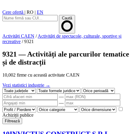
Cere ofertă
|
RO
|
EN
Caută
Activități CAEN
/
Activități de spectacole, culturale, sportive și
recreative
/
9321
9321 — Activități ale parcurilor tematice
și de distracții
10,002 firme cu această activitate CAEN
Vezi statistici industrie →
—
—
Achiziții publice
Filtrează
10INVICTUS CONSTRUCT S.R.L.