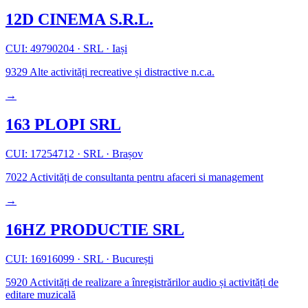
12D CINEMA S.R.L.
CUI: 49790204
·
SRL
·
Iași
9329
Alte activități recreative și distractive n.c.a.
→
163 PLOPI SRL
CUI: 17254712
·
SRL
·
Brașov
7022
Activități de consultanta pentru afaceri si management
→
16HZ PRODUCTIE SRL
CUI: 16916099
·
SRL
·
București
5920
Activități de realizare a înregistrărilor audio și activități de
editare muzicală