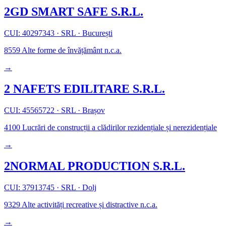
2GD SMART SAFE S.R.L.
CUI: 40297343
·
SRL
·
București
8559
Alte forme de învățământ n.c.a.
→
2 NAFETS EDILITARE S.R.L.
CUI: 45565722
·
SRL
·
Brașov
4100
Lucrări de construcții a clădirilor rezidențiale și nerezidențiale
→
2NORMAL PRODUCTION S.R.L.
CUI: 37913745
·
SRL
·
Dolj
9329
Alte activități recreative și distractive n.c.a.
→