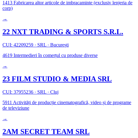
1413
Fabricarea altor articole de imbracaminte (exclusiv lenjeria de
corp)
→
22 NXT TRADING & SPORTS S.R.L.
CUI: 42209259
·
SRL
·
București
4619
Intermedieri în comerțul cu produse diverse
→
23 FILM STUDIO & MEDIA SRL
CUI: 37955236
·
SRL
·
Cluj
5911
Activități de producție cinematografică, video și de programe
de televiziune
→
2AM SECRET TEAM SRL