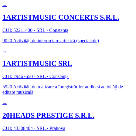
→
1ARTISTMUSIC CONCERTS S.R.L.
CUI: 52211400
·
SRL
·
Constanța
9020
Activități de interpretare artistică (spectacole)
→
1ARTISTMUSIC SRL
CUI: 29467650
·
SRL
·
Constanța
5920
Activități de realizare a înregistrărilor audio și activități de
editare muzicală
→
20HEADS PRESTIGE S.R.L.
CUI: 43308404
·
SRL
·
Prahova