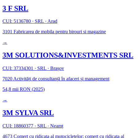
3 F SRL
CUI: 5136780
·
SRL
·
Arad
3101
Fabricarea de mobila pentru birouri si magazine
→
3M SOLUTIONS&INVESTMENTS SRL
CUI: 37334301
·
SRL
·
Brașov
7020
Activități de consultanță în afaceri și management
54,8 mii RON
(2025)
→
3M SYLVA SRL
CUI: 18860377
·
SRL
·
Neamț
4673
Comerț cu ridicata al motocicletelor; comerț cu ridicata al