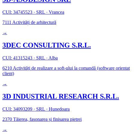
CUI: 34745523
·
SRL
·
Vrancea
7111
Activități de arhitectură
→
3DEC CONSULTING S.R.L.
CUI: 41315243
·
SRL
·
Alba
6210
Activități de realizare a soft-ului la comandă (software orientat
client)
→
3D INDUSTRIAL RESEARCH S.R.L.
CUI: 34093209
·
SRL
·
Hunedoara
2370
Tăierea, fasonarea și finisarea pietrei
→