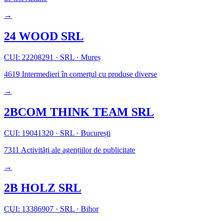
→
24 WOOD SRL
CUI: 22208291
·
SRL
·
Mureș
4619
Intermedieri în comerțul cu produse diverse
→
2BCOM THINK TEAM SRL
CUI: 19041320
·
SRL
·
București
7311
Activități ale agențiilor de publicitate
→
2B HOLZ SRL
CUI: 13386907
·
SRL
·
Bihor