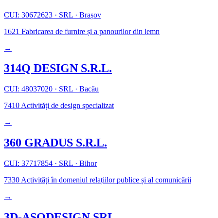
CUI: 30672623
·
SRL
·
Brașov
1621
Fabricarea de furnire și a panourilor din lemn
→
314Q DESIGN S.R.L.
CUI: 48037020
·
SRL
·
Bacău
7410
Activități de design specializat
→
360 GRADUS S.R.L.
CUI: 37717854
·
SRL
·
Bihor
7330
Activități în domeniul relațiilor publice și al comunicării
→
3D-ASODESIGN SRL