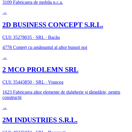
3109
Fabricarea de mobila n.c.a.
→
2D BUSINESS CONCEPT S.R.L.
CUI: 35278035
·
SRL
·
Bacău
4778
Comerț cu amănuntul al altor bunuri noi
→
2 MCO PROLEMN SRL
CUI: 35443850
·
SRL
·
Vrancea
1623
Fabricarea altor elemente de dulgherie și tâmplărie, pentru
construcții
→
2M INDUSTRIES S.R.L.