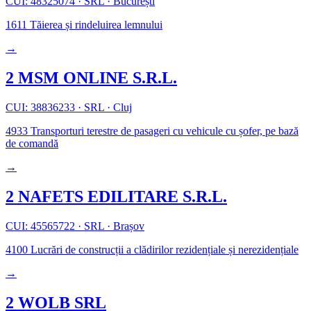
CUI: 48325074
·
SRL
·
București
1611
Tăierea și rindeluirea lemnului
→
2 MSM ONLINE S.R.L.
CUI: 38836233
·
SRL
·
Cluj
4933
Transporturi terestre de pasageri cu vehicule cu șofer, pe bază
de comandă
→
2 NAFETS EDILITARE S.R.L.
CUI: 45565722
·
SRL
·
Brașov
4100
Lucrări de construcții a clădirilor rezidențiale și nerezidențiale
→
2 WOLB SRL