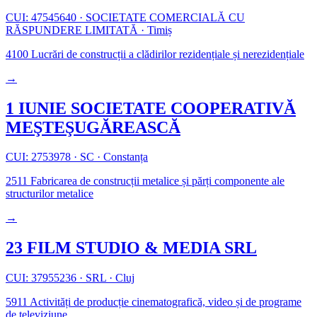
CUI: 47545640
·
SOCIETATE COMERCIALĂ CU
RĂSPUNDERE LIMITATĂ
·
Timiș
4100
Lucrări de construcții a clădirilor rezidențiale și nerezidențiale
→
1 IUNIE SOCIETATE COOPERATIVĂ
MEŞTEŞUGĂREASCĂ
CUI: 2753978
·
SC
·
Constanța
2511
Fabricarea de construcții metalice și părți componente ale
structurilor metalice
→
23 FILM STUDIO & MEDIA SRL
CUI: 37955236
·
SRL
·
Cluj
5911
Activități de producție cinematografică, video și de programe
de televiziune