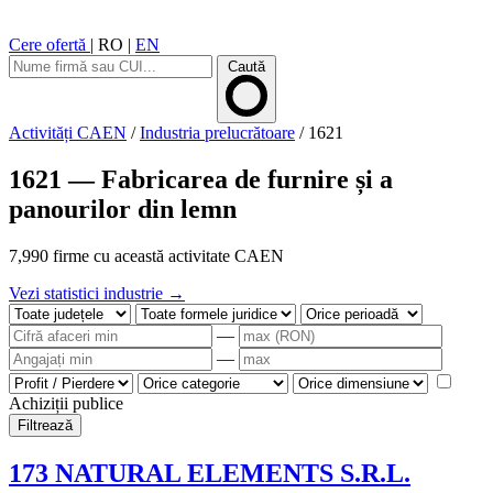
Cere ofertă
|
RO
|
EN
Caută
Activități CAEN
/
Industria prelucrătoare
/
1621
1621 — Fabricarea de furnire și a
panourilor din lemn
7,990 firme cu această activitate CAEN
Vezi statistici industrie →
—
—
Achiziții publice
Filtrează
173 NATURAL ELEMENTS S.R.L.