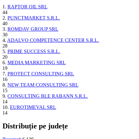
1.
RAPTOR OIL SRL
44
2.
PUNCTMARKET S.R.L.
40
3.
ROMDAV GROUP SRL
30
4.
ADALVO COMPETENCE CENTER S.R.L.
28
5.
PRIME SUCCESS S.R.L.
20
6.
MEDIA MARKETING SRL
19
7.
PROTECT CONSULTING SRL
16
8.
NEW TEAM CONSULTING SRL
15
9.
CONSULTING BLE RABANN S.R.L.
14
10.
EUROTIMEVAL SRL
14
Distribuție pe județe