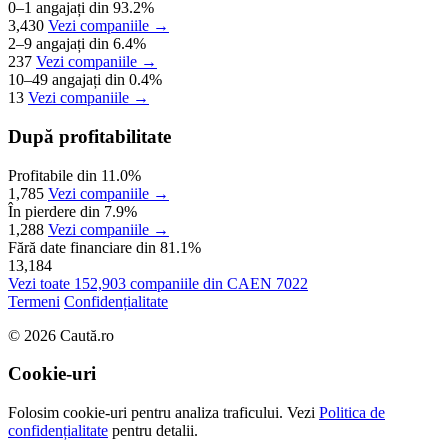
0–1 angajați
din 93.2%
3,430
Vezi companiile →
2–9 angajați
din 6.4%
237
Vezi companiile →
10–49 angajați
din 0.4%
13
Vezi companiile →
După profitabilitate
Profitabile
din 11.0%
1,785
Vezi companiile →
În pierdere
din 7.9%
1,288
Vezi companiile →
Fără date financiare
din 81.1%
13,184
Vezi toate 152,903 companiile din CAEN 7022
Termeni
Confidențialitate
© 2026 Caută.ro
Cookie-uri
Folosim cookie-uri pentru analiza traficului. Vezi
Politica de
confidențialitate
pentru detalii.