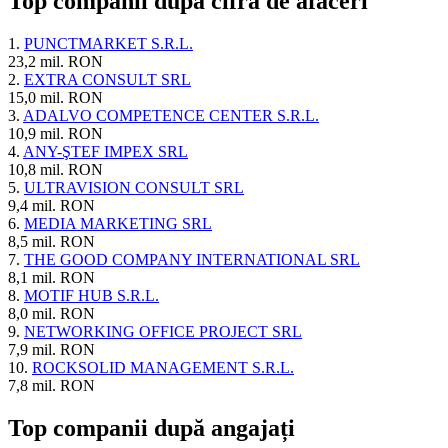
Top companii după cifra de afaceri
1.
PUNCTMARKET S.R.L.
23,2 mil. RON
2.
EXTRA CONSULT SRL
15,0 mil. RON
3.
ADALVO COMPETENCE CENTER S.R.L.
10,9 mil. RON
4.
ANY-ŞTEF IMPEX SRL
10,8 mil. RON
5.
ULTRAVISION CONSULT SRL
9,4 mil. RON
6.
MEDIA MARKETING SRL
8,5 mil. RON
7.
THE GOOD COMPANY INTERNATIONAL SRL
8,1 mil. RON
8.
MOTIF HUB S.R.L.
8,0 mil. RON
9.
NETWORKING OFFICE PROJECT SRL
7,9 mil. RON
10.
ROCKSOLID MANAGEMENT S.R.L.
7,8 mil. RON
Top companii după angajați