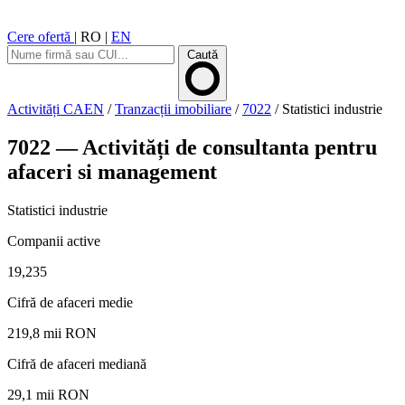
Cere ofertă
|
RO
|
EN
Caută
Activități CAEN
/
Tranzacții imobiliare
/
7022
/
Statistici industrie
7022 — Activități de consultanta pentru
afaceri si management
Statistici industrie
Companii active
19,235
Cifră de afaceri medie
219,8 mii RON
Cifră de afaceri mediană
29,1 mii RON