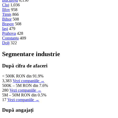
București
6,130
Cluj
1,036
Ilfov
958
Timiș
866
Bihor
508
Brașov
508
Iași
479
Prahova
428
Constanța
409
Dolj
322
Segmentare industrie
După cifra de afaceri
< 500K RON
din 91.9%
3,383
Vezi companiile →
500K – 5M RON
din 7.6%
280
Vezi companiile →
5M – 50M RON
din 0.5%
17
Vezi companiile →
După angajați