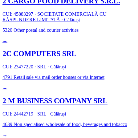
2 CARGO FOOD DELIVERY S.R.L.
CUI: 45883297
·
SOCIETATE COMERCIALĂ CU
RĂSPUNDERE LIMITATĂ
·
Călărași
5320
Other postal and courier activities
→
2C COMPUTERS SRL
CUI: 23477220
·
SRL
·
Călărași
4791
Retail sale via mail order houses or via Internet
→
2 M BUSINESS COMPANY SRL
CUI: 24442719
·
SRL
·
Călărași
4639
Non-specialised wholesale of food, beverages and tobacco
→