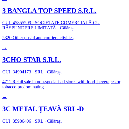
3 BANGLA TOP SPEED S.R.L.
CUI: 45855599
·
SOCIETATE COMERCIALĂ CU
RĂSPUNDERE LIMITATĂ
·
Călărași
5320
Other postal and courier activities
→
3CHO STAR S.R.L.
CUI: 34904173
·
SRL
·
Călărași
4711
Retail sale in non-specialised stores with food, beverages or
tobacco predominating
→
3C METAL ŢEAVĂ SRL-D
CUI: 35986406
·
SRL
·
Călărași