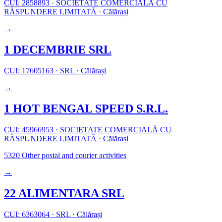
CUI: 2858893
·
SOCIETATE COMERCIALĂ CU
RĂSPUNDERE LIMITATĂ
·
Călărași
→
1 DECEMBRIE SRL
CUI: 17605163
·
SRL
·
Călărași
→
1 HOT BENGAL SPEED S.R.L.
CUI: 45966953
·
SOCIETATE COMERCIALĂ CU
RĂSPUNDERE LIMITATĂ
·
Călărași
5320
Other postal and courier activities
→
22 ALIMENTARA SRL
CUI: 6363064
·
SRL
·
Călărași