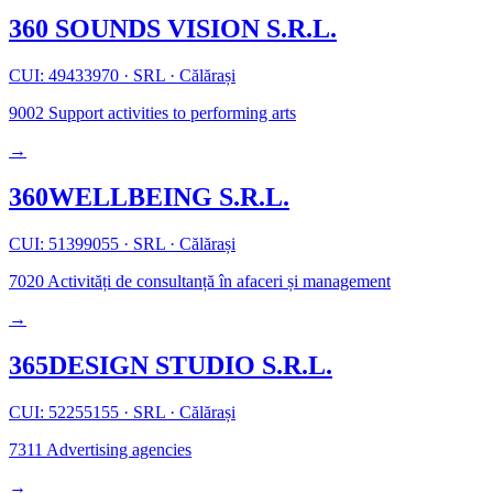
360 SOUNDS VISION S.R.L.
CUI: 49433970
·
SRL
·
Călărași
9002
Support activities to performing arts
→
360WELLBEING S.R.L.
CUI: 51399055
·
SRL
·
Călărași
7020
Activități de consultanță în afaceri și management
→
365DESIGN STUDIO S.R.L.
CUI: 52255155
·
SRL
·
Călărași
7311
Advertising agencies
→