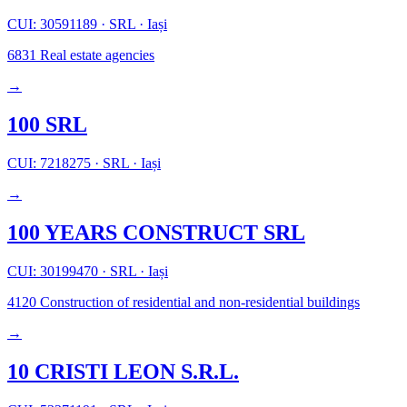
CUI: 30591189
·
SRL
·
Iași
6831
Real estate agencies
→
100 SRL
CUI: 7218275
·
SRL
·
Iași
→
100 YEARS CONSTRUCT SRL
CUI: 30199470
·
SRL
·
Iași
4120
Construction of residential and non-residential buildings
→
10 CRISTI LEON S.R.L.