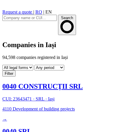
Request a quote
|
RO
|
EN
Search
Companies in Iași
94,598 companies registered in Iași
Filter
0040 CONSTRUCŢII SRL
CUI: 23643471
·
SRL
·
Iași
4110
Development of building projects
→
0040 SRL