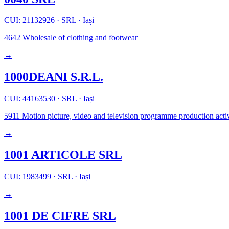
CUI: 21132926
·
SRL
·
Iași
4642
Wholesale of clothing and footwear
→
1000DEANI S.R.L.
CUI: 44163530
·
SRL
·
Iași
5911
Motion picture, video and television programme production activ
→
1001 ARTICOLE SRL
CUI: 1983499
·
SRL
·
Iași
→
1001 DE CIFRE SRL