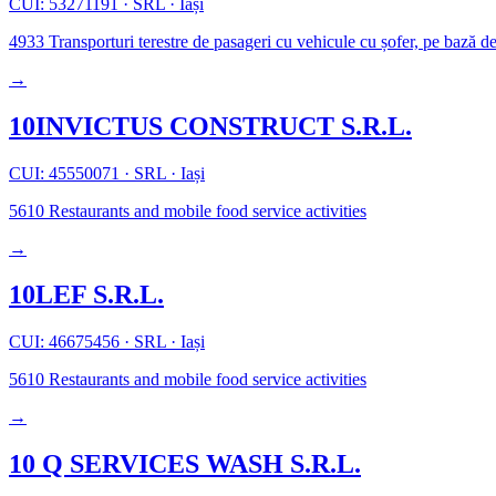
CUI: 53271191
·
SRL
·
Iași
4933
Transporturi terestre de pasageri cu vehicule cu șofer, pe bază 
→
10INVICTUS CONSTRUCT S.R.L.
CUI: 45550071
·
SRL
·
Iași
5610
Restaurants and mobile food service activities
→
10LEF S.R.L.
CUI: 46675456
·
SRL
·
Iași
5610
Restaurants and mobile food service activities
→
10 Q SERVICES WASH S.R.L.