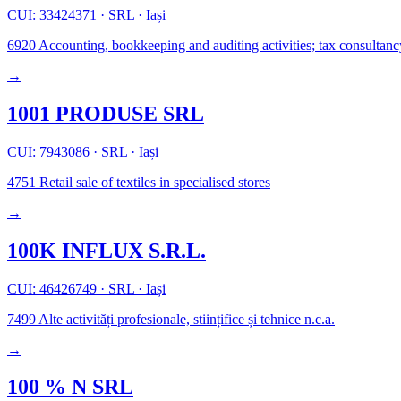
CUI: 33424371
·
SRL
·
Iași
6920
Accounting, bookkeeping and auditing activities; tax consultanc
→
1001 PRODUSE SRL
CUI: 7943086
·
SRL
·
Iași
4751
Retail sale of textiles in specialised stores
→
100K INFLUX S.R.L.
CUI: 46426749
·
SRL
·
Iași
7499
Alte activități profesionale, stiințifice și tehnice n.c.a.
→
100 % N SRL