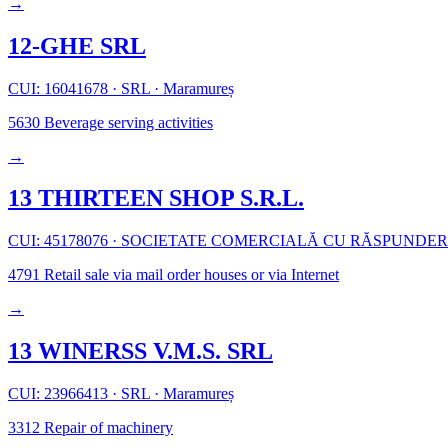
→
12-GHE SRL
CUI: 16041678
·
SRL
·
Maramureș
5630
Beverage serving activities
→
13 THIRTEEN SHOP S.R.L.
CUI: 45178076
·
SOCIETATE COMERCIALĂ CU RĂSPUNDER
4791
Retail sale via mail order houses or via Internet
→
13 WINERSS V.M.S. SRL
CUI: 23966413
·
SRL
·
Maramureș
3312
Repair of machinery