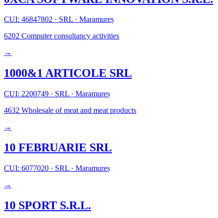
CUI: 46847802
·
SRL
·
Maramureș
6202
Computer consultancy activities
→
1000&1 ARTICOLE SRL
CUI: 2200749
·
SRL
·
Maramureș
4632
Wholesale of meat and meat products
→
10 FEBRUARIE SRL
CUI: 6077020
·
SRL
·
Maramureș
→
10 SPORT S.R.L.