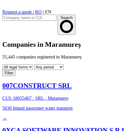
Request a quote
|
RO
|
EN
Search
Companies in Maramureș
55,445 companies registered in Maramureș
Filter
007CONSTRUCT SRL
CUI: 18055467
·
SRL
·
Maramureș
5030
Inland passenger water transport
→
0XCA SOFTWARE INNOVATION S.R.L.