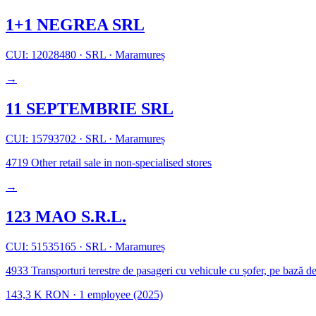
1+1 NEGREA SRL
CUI: 12028480
·
SRL
·
Maramureș
→
11 SEPTEMBRIE SRL
CUI: 15793702
·
SRL
·
Maramureș
4719
Other retail sale in non-specialised stores
→
123 MAO S.R.L.
CUI: 51535165
·
SRL
·
Maramureș
4933
Transporturi terestre de pasageri cu vehicule cu șofer, pe bază 
143,3 K RON
·
1 employee
(2025)