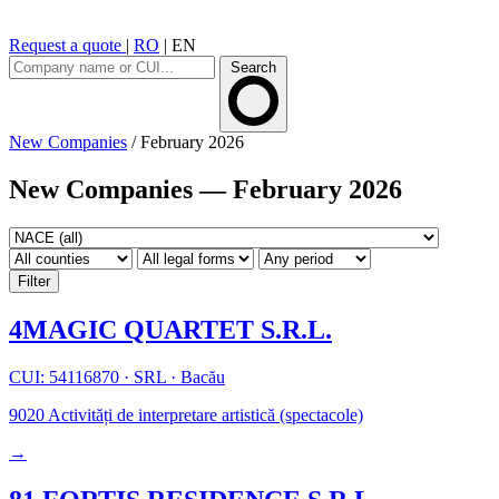
Request a quote
|
RO
|
EN
Search
New Companies
/
February 2026
New Companies — February 2026
Filter
4MAGIC QUARTET S.R.L.
CUI: 54116870
·
SRL
·
Bacău
9020
Activități de interpretare artistică (spectacole)
→