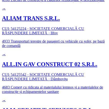
→
ALIAM TRANS S.R.L.
CUI: 54125224
·
SOCIETATE COMERCIALĂ CU
RĂSPUNDERE LIMITATĂ
·
Ilfov
4933
Transporturi terestre de pasageri cu vehicule cu șofer, pe bază
de comandă
→
ALL.IN GAV CONSTRUCT 02 S.R.L.
CUI: 54125542
·
SOCIETATE COMERCIALĂ CU
RĂSPUNDERE LIMITATĂ
·
Dâmbovița
4683
Comerț cu ridicata al materialului lemnos și a materialelor de
construcție și echipamentelor sanitare
→