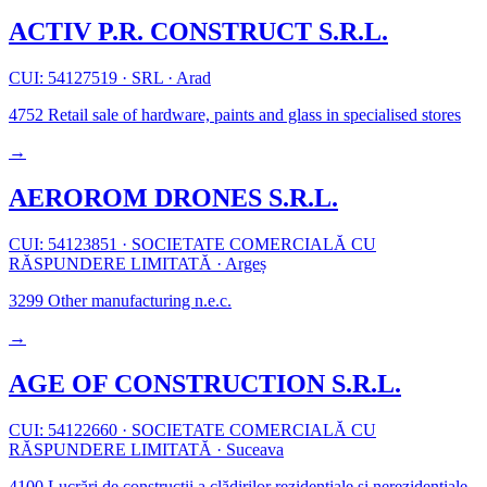
ACTIV P.R. CONSTRUCT S.R.L.
CUI: 54127519
·
SRL
·
Arad
4752
Retail sale of hardware, paints and glass in specialised stores
→
AEROROM DRONES S.R.L.
CUI: 54123851
·
SOCIETATE COMERCIALĂ CU
RĂSPUNDERE LIMITATĂ
·
Argeș
3299
Other manufacturing n.e.c.
→
AGE OF CONSTRUCTION S.R.L.
CUI: 54122660
·
SOCIETATE COMERCIALĂ CU
RĂSPUNDERE LIMITATĂ
·
Suceava
4100
Lucrări de construcții a clădirilor rezidențiale și nerezidențiale