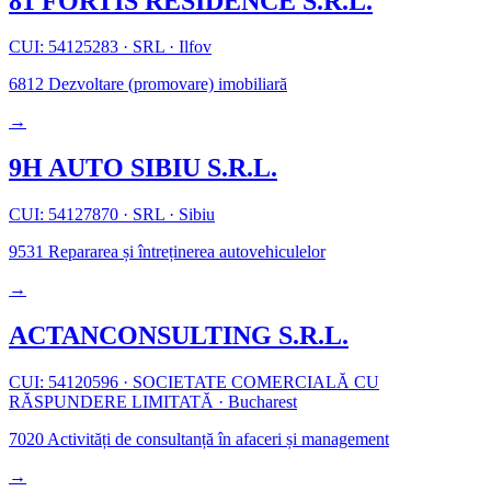
81 FORTIS RESIDENCE S.R.L.
CUI: 54125283
·
SRL
·
Ilfov
6812
Dezvoltare (promovare) imobiliară
→
9H AUTO SIBIU S.R.L.
CUI: 54127870
·
SRL
·
Sibiu
9531
Repararea și întreținerea autovehiculelor
→
ACTANCONSULTING S.R.L.
CUI: 54120596
·
SOCIETATE COMERCIALĂ CU
RĂSPUNDERE LIMITATĂ
·
Bucharest
7020
Activități de consultanță în afaceri și management
→