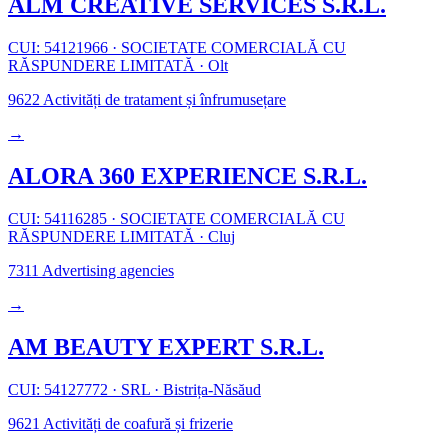
ALM CREATIVE SERVICES S.R.L.
CUI: 54121966
·
SOCIETATE COMERCIALĂ CU
RĂSPUNDERE LIMITATĂ
·
Olt
9622
Activități de tratament și înfrumusețare
→
ALORA 360 EXPERIENCE S.R.L.
CUI: 54116285
·
SOCIETATE COMERCIALĂ CU
RĂSPUNDERE LIMITATĂ
·
Cluj
7311
Advertising agencies
→
AM BEAUTY EXPERT S.R.L.
CUI: 54127772
·
SRL
·
Bistrița-Năsăud
9621
Activități de coafură și frizerie