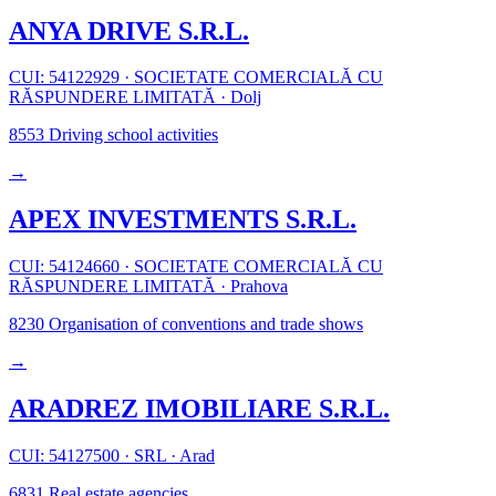
ANYA DRIVE S.R.L.
CUI: 54122929
·
SOCIETATE COMERCIALĂ CU
RĂSPUNDERE LIMITATĂ
·
Dolj
8553
Driving school activities
→
APEX INVESTMENTS S.R.L.
CUI: 54124660
·
SOCIETATE COMERCIALĂ CU
RĂSPUNDERE LIMITATĂ
·
Prahova
8230
Organisation of conventions and trade shows
→
ARADREZ IMOBILIARE S.R.L.
CUI: 54127500
·
SRL
·
Arad
6831
Real estate agencies