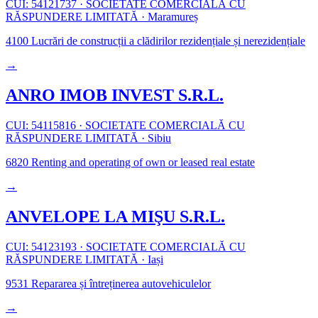
CUI: 54121737
·
SOCIETATE COMERCIALĂ CU
RĂSPUNDERE LIMITATĂ
·
Maramureș
4100
Lucrări de construcții a clădirilor rezidențiale și nerezidențiale
→
ANRO IMOB INVEST S.R.L.
CUI: 54115816
·
SOCIETATE COMERCIALĂ CU
RĂSPUNDERE LIMITATĂ
·
Sibiu
6820
Renting and operating of own or leased real estate
→
ANVELOPE LA MIŞU S.R.L.
CUI: 54123193
·
SOCIETATE COMERCIALĂ CU
RĂSPUNDERE LIMITATĂ
·
Iași
9531
Repararea și întreținerea autovehiculelor
→