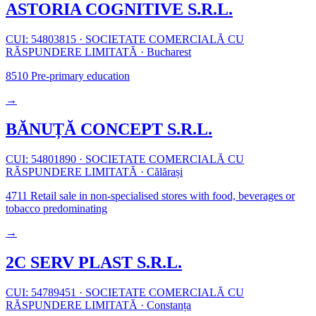
ASTORIA COGNITIVE S.R.L.
CUI: 54803815
·
SOCIETATE COMERCIALĂ CU
RĂSPUNDERE LIMITATĂ
·
Bucharest
8510
Pre-primary education
→
BĂNUȚĂ CONCEPT S.R.L.
CUI: 54801890
·
SOCIETATE COMERCIALĂ CU
RĂSPUNDERE LIMITATĂ
·
Călărași
4711
Retail sale in non-specialised stores with food, beverages or
tobacco predominating
→
2C SERV PLAST S.R.L.
CUI: 54789451
·
SOCIETATE COMERCIALĂ CU
RĂSPUNDERE LIMITATĂ
·
Constanța