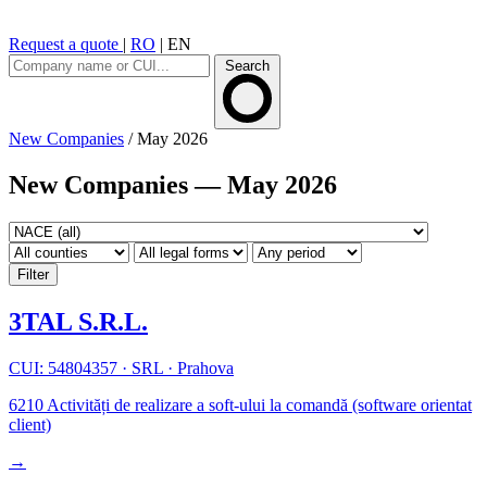
Request a quote
|
RO
|
EN
Search
New Companies
/
May 2026
New Companies — May 2026
Filter
3TAL S.R.L.
CUI: 54804357
·
SRL
·
Prahova
6210
Activități de realizare a soft-ului la comandă (software orientat
client)
→