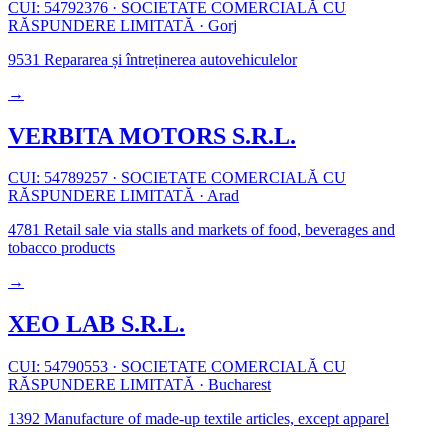
CUI: 54792376
·
SOCIETATE COMERCIALĂ CU
RĂSPUNDERE LIMITATĂ
·
Gorj
9531
Repararea și întreținerea autovehiculelor
→
VERBITA MOTORS S.R.L.
CUI: 54789257
·
SOCIETATE COMERCIALĂ CU
RĂSPUNDERE LIMITATĂ
·
Arad
4781
Retail sale via stalls and markets of food, beverages and
tobacco products
→
XEO LAB S.R.L.
CUI: 54790553
·
SOCIETATE COMERCIALĂ CU
RĂSPUNDERE LIMITATĂ
·
Bucharest
1392
Manufacture of made-up textile articles, except apparel