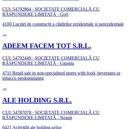
CUI: 54792864
·
SOCIETATE COMERCIALĂ CU
RĂSPUNDERE LIMITATĂ
·
Gorj
4100
Lucrări de construcții a clădirilor rezidențiale și nerezidențiale
→
ADEEM FACEM TOT S.R.L.
CUI: 54792449
·
SOCIETATE COMERCIALĂ CU
RĂSPUNDERE LIMITATĂ
·
Giurgiu
4711
Retail sale in non-specialised stores with food, beverages or
tobacco predominating
→
ALE HOLDING S.R.L.
CUI: 54787078
·
SOCIETATE COMERCIALĂ CU
RĂSPUNDERE LIMITATĂ
·
Neamț
6421
Activități ale holding-urilor