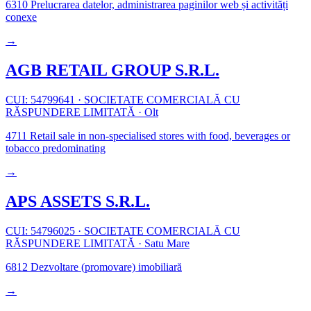
6310
Prelucrarea datelor, administrarea paginilor web și activități
conexe
→
AGB RETAIL GROUP S.R.L.
CUI: 54799641
·
SOCIETATE COMERCIALĂ CU
RĂSPUNDERE LIMITATĂ
·
Olt
4711
Retail sale in non-specialised stores with food, beverages or
tobacco predominating
→
APS ASSETS S.R.L.
CUI: 54796025
·
SOCIETATE COMERCIALĂ CU
RĂSPUNDERE LIMITATĂ
·
Satu Mare
6812
Dezvoltare (promovare) imobiliară
→