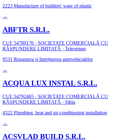
2223
Manufacture of builders' ware of plastic
→
ABFTR S.R.L.
CUI: 54789176
·
SOCIETATE COMERCIALĂ CU
RĂSPUNDERE LIMITATĂ
·
Teleorman
9531
Repararea și întreținerea autovehiculelor
→
ACQUA LUX INSTAL S.R.L.
CUI: 54792465
·
SOCIETATE COMERCIALĂ CU
RĂSPUNDERE LIMITATĂ
·
Sibiu
4322
Plumbing, heat and air-conditioning installation
→
ACSVLAD BUILD S.R.L.