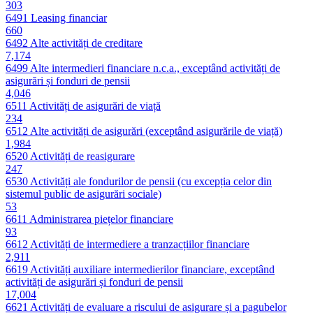
303
6491
Leasing financiar
660
6492
Alte activități de creditare
7,174
6499
Alte intermedieri financiare n.c.a., exceptând activități de
asigurări și fonduri de pensii
4,046
6511
Activități de asigurări de viață
234
6512
Alte activități de asigurări (exceptând asigurările de viață)
1,984
6520
Activități de reasigurare
247
6530
Activități ale fondurilor de pensii (cu excepția celor din
sistemul public de asigurări sociale)
53
6611
Administrarea piețelor financiare
93
6612
Activități de intermediere a tranzacțiilor financiare
2,911
6619
Activități auxiliare intermedierilor financiare, exceptând
activități de asigurări și fonduri de pensii
17,004
6621
Activități de evaluare a riscului de asigurare și a pagubelor