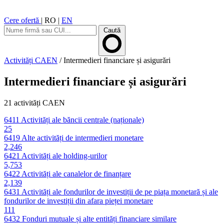
Cere ofertă
|
RO
|
EN
Caută
Activități CAEN
/
Intermedieri financiare și asigurări
Intermedieri financiare și asigurări
21 activități CAEN
6411
Activități ale băncii centrale (naționale)
25
6419
Alte activități de intermedieri monetare
2,246
6421
Activități ale holding-urilor
5,753
6422
Activități ale canalelor de finanțare
2,139
6431
Activități ale fondurilor de investiții de pe piața monetară și ale
fondurilor de investiții din afara pieței monetare
111
6432
Fonduri mutuale și alte entități financiare similare