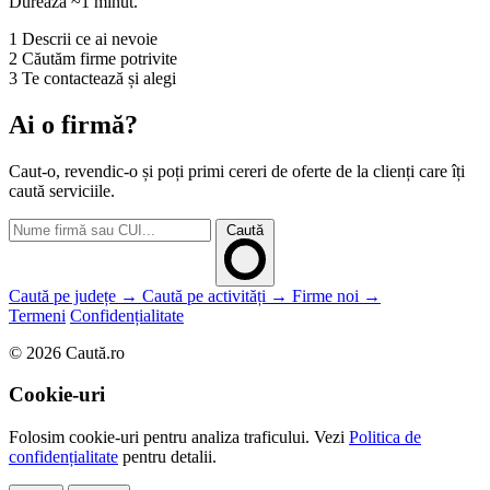
Durează ~1 minut.
1
Descrii ce ai nevoie
2
Căutăm firme potrivite
3
Te contactează și alegi
Ai o firmă?
Caut-o, revendic-o și poți primi cereri de oferte de la clienți care îți
caută serviciile.
Caută
Caută pe județe →
Caută pe activități →
Firme noi →
Termeni
Confidențialitate
© 2026 Caută.ro
Cookie-uri
Folosim cookie-uri pentru analiza traficului. Vezi
Politica de
confidențialitate
pentru detalii.