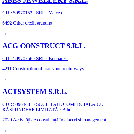
ABES JEWELLERY S.R.L.
CUI: 50970152
·
SRL
·
Vâlcea
6492
Other credit granting
→
ACG CONSTRUCT S.R.L.
CUI: 50970756
·
SRL
·
Bucharest
4211
Construction of roads and motorways
→
ACTSYSTEM S.R.L.
CUI: 50963481
·
SOCIETATE COMERCIALĂ CU
RĂSPUNDERE LIMITATĂ
·
Bihor
7020
Activități de consultanță în afaceri și management
→