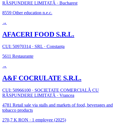
RĂSPUNDERE LIMITATĂ
·
Bucharest
8559
Other education n.e.c.
→
AFACERI FOOD S.R.L.
CUI: 50970314
·
SRL
·
Constanța
5611
Restaurante
→
A&F COCRULATE S.R.L.
CUI: 50966100
·
SOCIETATE COMERCIALĂ CU
RĂSPUNDERE LIMITATĂ
·
Vrancea
4781
Retail sale via stalls and markets of food, beverages and
tobacco products
270,7 K RON
·
1 employee
(2025)