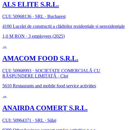
ALS ELITE S.R.L.
CUI: 50968136
·
SRL
·
Bucharest
4100
Lucrări de construcții a clădirilor rezidențiale și nerezidențiale
1,0 M RON
·
3 employees
(2025)
→
AMACOM FOOD S.R.L.
CUI: 50968993
·
SOCIETATE COMERCIALĂ CU
RĂSPUNDERE LIMITATĂ
·
Cluj
5610
Restaurants and mobile food service activities
→
ANAIRDA COMERȚ S.R.L.
CUI: 50964371
·
SRL
·
Sălaj