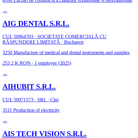
4100
Lucrări de construcții a clădirilor rezidențiale și nerezidențiale
→
AIG DENTAL S.R.L.
CUI: 50964703
·
SOCIETATE COMERCIALĂ CU
RĂSPUNDERE LIMITATĂ
·
Bucharest
3250
Manufacture of medical and dental instruments and supplies
253,2 K RON
·
1 employee
(2025)
→
AIHUBIT S.R.L.
CUI: 50971573
·
SRL
·
Cluj
3511
Production of electricity
→
AIS TECH VISION S.R.L.