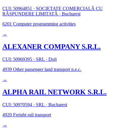
CUI: 50964851
·
SOCIETATE COMERCIALĂ CU
RĂSPUNDERE LIMITATĂ
·
Bucharest
6201
Computer programming activities
→
ALEXANER COMPANY S.R.L.
CUI: 50969395
·
SRL
·
Dolj
4939
Other passenger land transport n.e.c.
→
ALPHA RAIL NETWORK S.R.L.
CUI: 50970594
·
SRL
·
Bucharest
4920
Freight rail transport
→