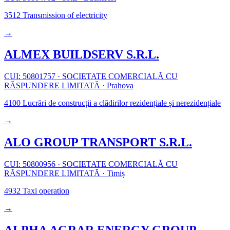
3512
Transmission of electricity
→
ALMEX BUILDSERV S.R.L.
CUI: 50801757
·
SOCIETATE COMERCIALĂ CU
RĂSPUNDERE LIMITATĂ
·
Prahova
4100
Lucrări de construcții a clădirilor rezidențiale și nerezidențiale
→
ALO GROUP TRANSPORT S.R.L.
CUI: 50800956
·
SOCIETATE COMERCIALĂ CU
RĂSPUNDERE LIMITATĂ
·
Timiș
4932
Taxi operation
→
ALPHA AGRAR ENERGY GROUP