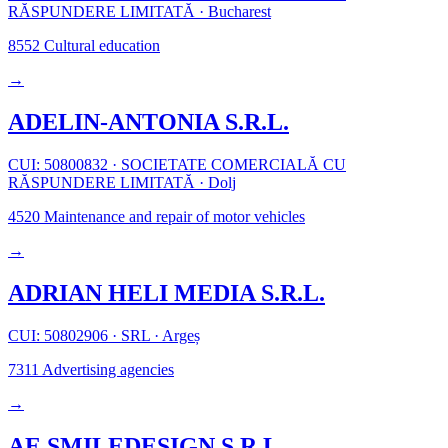
RĂSPUNDERE LIMITATĂ
·
Bucharest
8552
Cultural education
→
ADELIN-ANTONIA S.R.L.
CUI: 50800832
·
SOCIETATE COMERCIALĂ CU
RĂSPUNDERE LIMITATĂ
·
Dolj
4520
Maintenance and repair of motor vehicles
→
ADRIAN HELI MEDIA S.R.L.
CUI: 50802906
·
SRL
·
Argeș
7311
Advertising agencies
→
AE SMILEDESIGN S.R.L.