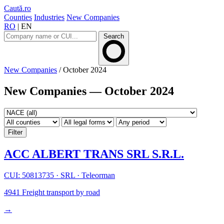
Caută.ro
Counties
Industries
New Companies
RO
|
EN
Search
New Companies
/
October 2024
New Companies — October 2024
Filter
ACC ALBERT TRANS SRL S.R.L.
CUI: 50813735
·
SRL
·
Teleorman
4941
Freight transport by road
→