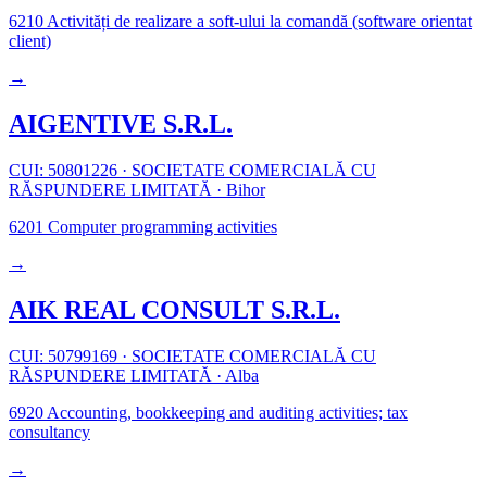
6210
Activități de realizare a soft-ului la comandă (software orientat
client)
→
AIGENTIVE S.R.L.
CUI: 50801226
·
SOCIETATE COMERCIALĂ CU
RĂSPUNDERE LIMITATĂ
·
Bihor
6201
Computer programming activities
→
AIK REAL CONSULT S.R.L.
CUI: 50799169
·
SOCIETATE COMERCIALĂ CU
RĂSPUNDERE LIMITATĂ
·
Alba
6920
Accounting, bookkeeping and auditing activities; tax
consultancy
→