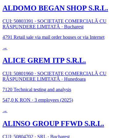
ALDOMO BEGAN SHOP S.R.L.
CUI: 50803391
·
SOCIETATE COMERCIALĂ CU
RĂSPUNDERE LIMITATĂ
·
Bucharest
4791
Retail sale via mail order houses or via Internet
→
ALICE GREM ITP S.R.L.
CUI: 50801960
·
SOCIETATE COMERCIALĂ CU
RĂSPUNDERE LIMITATĂ
·
Hunedoara
7120
Technical testing and analysis
547,0 K RON
·
3 employees
(2025)
→
ALINSO GROUP FFWD S.R.L.
CUI: 50804702
·
SRL
·
Bucharest