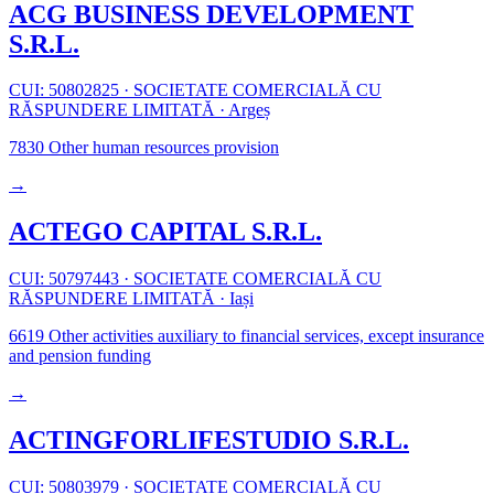
ACG BUSINESS DEVELOPMENT
S.R.L.
CUI: 50802825
·
SOCIETATE COMERCIALĂ CU
RĂSPUNDERE LIMITATĂ
·
Argeș
7830
Other human resources provision
→
ACTEGO CAPITAL S.R.L.
CUI: 50797443
·
SOCIETATE COMERCIALĂ CU
RĂSPUNDERE LIMITATĂ
·
Iași
6619
Other activities auxiliary to financial services, except insurance
and pension funding
→
ACTINGFORLIFESTUDIO S.R.L.
CUI: 50803979
·
SOCIETATE COMERCIALĂ CU