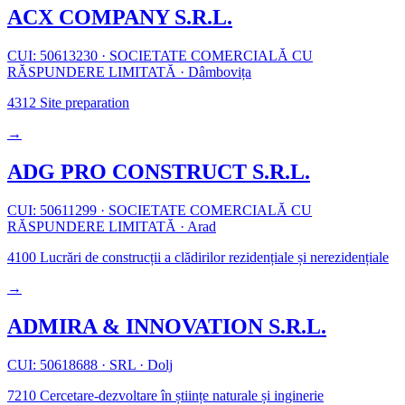
ACX COMPANY S.R.L.
CUI: 50613230
·
SOCIETATE COMERCIALĂ CU
RĂSPUNDERE LIMITATĂ
·
Dâmbovița
4312
Site preparation
→
ADG PRO CONSTRUCT S.R.L.
CUI: 50611299
·
SOCIETATE COMERCIALĂ CU
RĂSPUNDERE LIMITATĂ
·
Arad
4100
Lucrări de construcții a clădirilor rezidențiale și nerezidențiale
→
ADMIRA & INNOVATION S.R.L.
CUI: 50618688
·
SRL
·
Dolj
7210
Cercetare-dezvoltare în științe naturale și inginerie