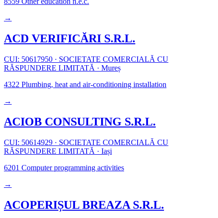
8559
Other education n.e.c.
→
ACD VERIFICĂRI S.R.L.
CUI: 50617950
·
SOCIETATE COMERCIALĂ CU
RĂSPUNDERE LIMITATĂ
·
Mureș
4322
Plumbing, heat and air-conditioning installation
→
ACIOB CONSULTING S.R.L.
CUI: 50614929
·
SOCIETATE COMERCIALĂ CU
RĂSPUNDERE LIMITATĂ
·
Iași
6201
Computer programming activities
→
ACOPERIȘUL BREAZA S.R.L.