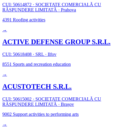
CUI: 50614872
·
SOCIETATE COMERCIALĂ CU
RĂSPUNDERE LIMITATĂ
·
Prahova
4391
Roofing activities
→
ACTIVE DEFENSE GROUP S.R.L.
CUI: 50618408
·
SRL
·
Ilfov
8551
Sports and recreation education
→
ACUSTOTECH S.R.L.
CUI: 50615002
·
SOCIETATE COMERCIALĂ CU
RĂSPUNDERE LIMITATĂ
·
Brașov
9002
Support activities to performing arts
→