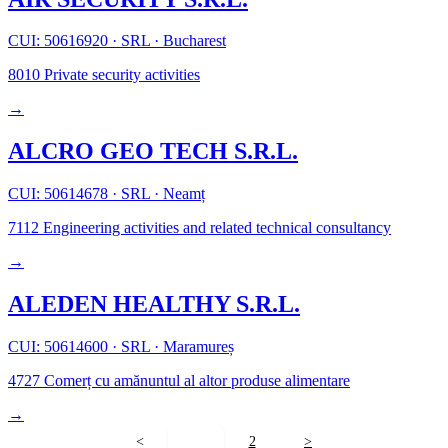
CUI: 50616920
·
SRL
·
Bucharest
8010
Private security activities
→
ALCRO GEO TECH S.R.L.
CUI: 50614678
·
SRL
·
Neamț
7112
Engineering activities and related technical consultancy
→
ALEDEN HEALTHY S.R.L.
CUI: 50614600
·
SRL
·
Maramureș
4727
Comerț cu amănuntul al altor produse alimentare
→
<
1
2
>