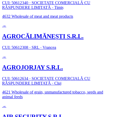
CUI: 50612340
·
SOCIETATE COMERCIALĂ CU
RĂSPUNDERE LIMITATĂ
·
Timiș
4632
Wholesale of meat and meat products
→
AGROCĂLIMĂNEȘTI S.R.L.
CUI: 50612308
·
SRL
·
Vrancea
→
AGROJORJAY S.R.L.
CUI: 50612634
·
SOCIETATE COMERCIALĂ CU
RĂSPUNDERE LIMITATĂ
·
Cluj
4621
Wholesale of grain, unmanufactured tobacco, seeds and
animal feeds
→
AIR SECURITY S.R.L.