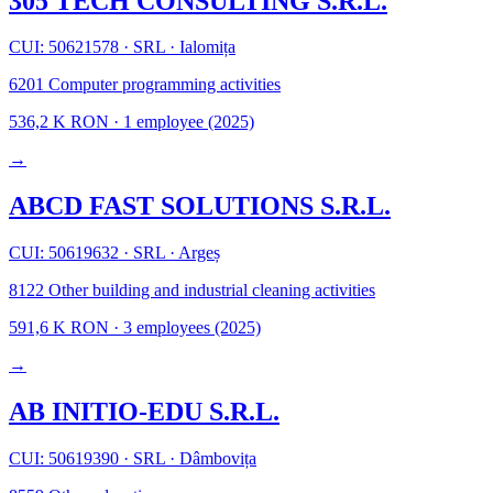
305 TECH CONSULTING S.R.L.
CUI: 50621578
·
SRL
·
Ialomița
6201
Computer programming activities
536,2 K RON
·
1 employee
(2025)
→
ABCD FAST SOLUTIONS S.R.L.
CUI: 50619632
·
SRL
·
Argeș
8122
Other building and industrial cleaning activities
591,6 K RON
·
3 employees
(2025)
→
AB INITIO-EDU S.R.L.
CUI: 50619390
·
SRL
·
Dâmbovița