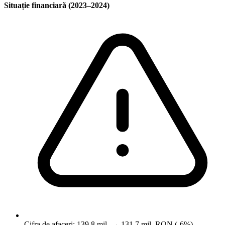
Situație financiară (2023–2024)
Cifra de afaceri: 139,8 mil. → 131,7 mil. RON (-6%)