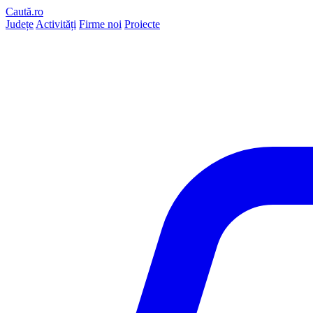
Caută.ro
Județe
Activități
Firme noi
Proiecte