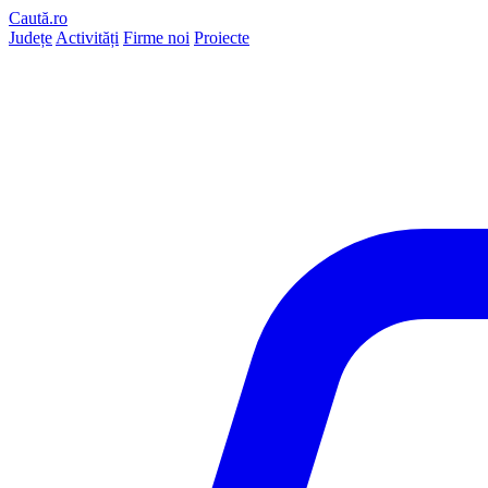
Caută.ro
Județe
Activități
Firme noi
Proiecte