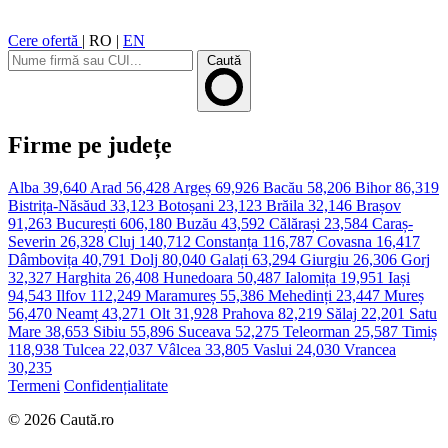
Cere ofertă
|
RO
|
EN
Caută
Firme pe județe
Alba
39,640
Arad
56,428
Argeș
69,926
Bacău
58,206
Bihor
86,319
Bistrița-Năsăud
33,123
Botoșani
23,123
Brăila
32,146
Brașov
91,263
București
606,180
Buzău
43,592
Călărași
23,584
Caraș-
Severin
26,328
Cluj
140,712
Constanța
116,787
Covasna
16,417
Dâmbovița
40,791
Dolj
80,040
Galați
63,294
Giurgiu
26,306
Gorj
32,327
Harghita
26,408
Hunedoara
50,487
Ialomița
19,951
Iași
94,543
Ilfov
112,249
Maramureș
55,386
Mehedinți
23,447
Mureș
56,470
Neamț
43,271
Olt
31,928
Prahova
82,219
Sălaj
22,201
Satu
Mare
38,653
Sibiu
55,896
Suceava
52,275
Teleorman
25,587
Timiș
118,938
Tulcea
22,037
Vâlcea
33,805
Vaslui
24,030
Vrancea
30,235
Termeni
Confidențialitate
© 2026 Caută.ro