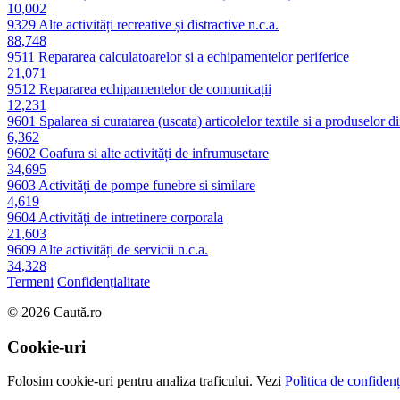
10,002
9329
Alte activități recreative și distractive n.c.a.
88,748
9511
Repararea calculatoarelor si a echipamentelor periferice
21,071
9512
Repararea echipamentelor de comunicații
12,231
9601
Spalarea si curatarea (uscata) articolelor textile si a produselor d
6,362
9602
Coafura si alte activități de infrumusetare
34,695
9603
Activități de pompe funebre si similare
4,619
9604
Activități de intretinere corporala
21,603
9609
Alte activități de servicii n.c.a.
34,328
Termeni
Confidențialitate
© 2026 Caută.ro
Cookie-uri
Folosim cookie-uri pentru analiza traficului. Vezi
Politica de confidenți