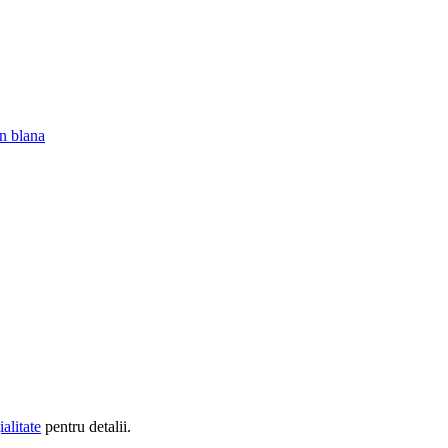
in blana
alitate
pentru detalii.