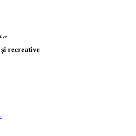
tive
 și recreative
e