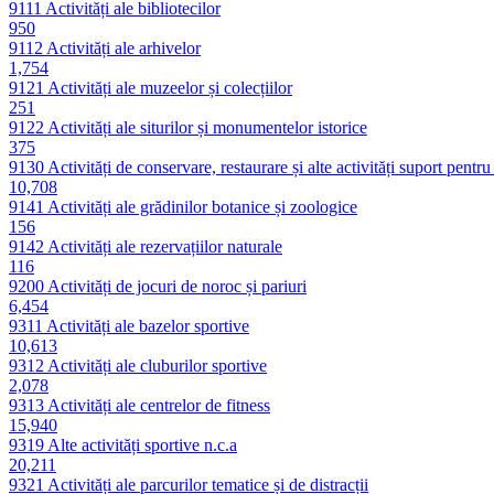
9111
Activități ale bibliotecilor
950
9112
Activități ale arhivelor
1,754
9121
Activități ale muzeelor și colecțiilor
251
9122
Activități ale siturilor și monumentelor istorice
375
9130
Activități de conservare, restaurare și alte activități suport pentr
10,708
9141
Activități ale grădinilor botanice și zoologice
156
9142
Activități ale rezervațiilor naturale
116
9200
Activități de jocuri de noroc și pariuri
6,454
9311
Activități ale bazelor sportive
10,613
9312
Activități ale cluburilor sportive
2,078
9313
Activități ale centrelor de fitness
15,940
9319
Alte activități sportive n.c.a
20,211
9321
Activități ale parcurilor tematice și de distracții