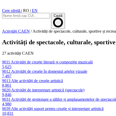
Cere ofertă
|
RO
|
EN
Caută
Activități CAEN
/
Activități de spectacole, culturale, sportive și recrea
Activități de spectacole, culturale, sportive
27 activități CAEN
9011
Activități de creație literară și compoziție muzicală
5,625
9012
Activități de creație în domeniul artelor vizuale
7,497
9013
Alte activități de creație artistică
8,861
9020
Activități de interpretare artistică (spectacole)
9,846
9031
Activități de gestionare a sălilor și amplasamentelor de spectacol
4,980
9039
Alte activități suport pentru creație și interpretare artistică
10,831