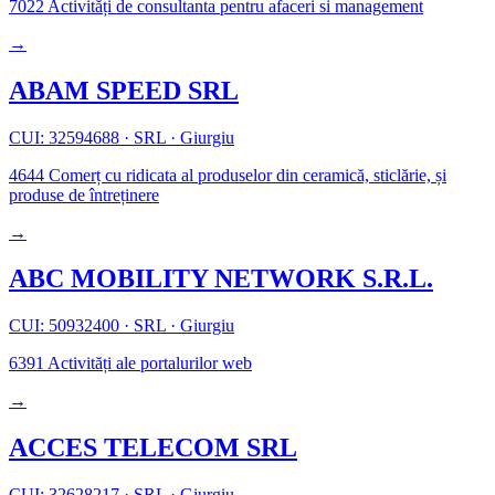
7022
Activități de consultanta pentru afaceri si management
→
ABAM SPEED SRL
CUI: 32594688
·
SRL
·
Giurgiu
4644
Comerț cu ridicata al produselor din ceramică, sticlărie, și
produse de întreținere
→
ABC MOBILITY NETWORK S.R.L.
CUI: 50932400
·
SRL
·
Giurgiu
6391
Activități ale portalurilor web
→
ACCES TELECOM SRL
CUI: 32628217
·
SRL
·
Giurgiu