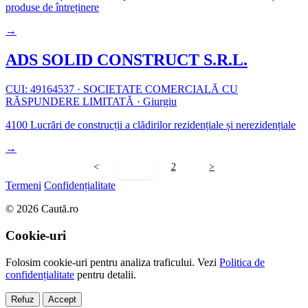
produse de întreținere
→
ADS SOLID CONSTRUCT S.R.L.
CUI: 49164537
·
SOCIETATE COMERCIALĂ CU
RĂSPUNDERE LIMITATĂ
·
Giurgiu
4100
Lucrări de construcții a clădirilor rezidențiale și nerezidențiale
→
<
1
2
>
Termeni
Confidențialitate
© 2026 Caută.ro
Cookie-uri
Folosim cookie-uri pentru analiza traficului. Vezi
Politica de
confidențialitate
pentru detalii.
Refuz
Accept