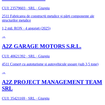
CUI: 23579603
·
SRL
·
Giurgiu
2511
Fabricarea de construcții metalice și părți componente ale
structurilor metalice
1,2 mil. RON
·
4 angajați
(2025)
→
A2Z GARAGE MOTORS S.R.L.
CUI: 40621392
·
SRL
·
Giurgiu
4511
Comerț cu autoturisme si autovehicule usoare (sub 3,5 tone)
→
A2Z PROJECT MANAGEMENT TEAM
SRL
CUI: 35421169
·
SRL
·
Giurgiu