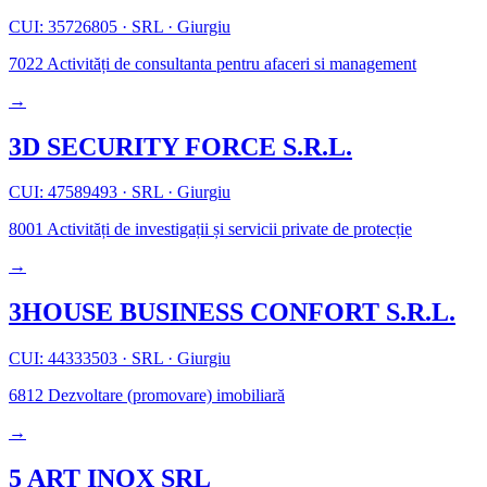
CUI: 35726805
·
SRL
·
Giurgiu
7022
Activități de consultanta pentru afaceri si management
→
3D SECURITY FORCE S.R.L.
CUI: 47589493
·
SRL
·
Giurgiu
8001
Activități de investigații și servicii private de protecție
→
3HOUSE BUSINESS CONFORT S.R.L.
CUI: 44333503
·
SRL
·
Giurgiu
6812
Dezvoltare (promovare) imobiliară
→
5 ART INOX SRL