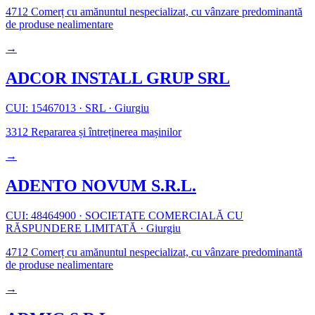
4712
Comerț cu amănuntul nespecializat, cu vânzare predominantă
de produse nealimentare
→
ADCOR INSTALL GRUP SRL
CUI: 15467013
·
SRL
·
Giurgiu
3312
Repararea și întreținerea mașinilor
→
ADENTO NOVUM S.R.L.
CUI: 48464900
·
SOCIETATE COMERCIALĂ CU
RĂSPUNDERE LIMITATĂ
·
Giurgiu
4712
Comerț cu amănuntul nespecializat, cu vânzare predominantă
de produse nealimentare
→