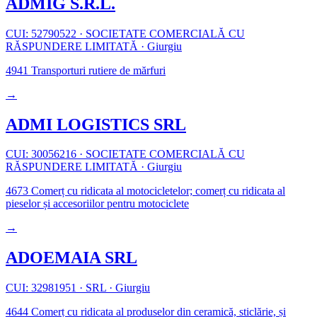
ADMIG S.R.L.
CUI: 52790522
·
SOCIETATE COMERCIALĂ CU
RĂSPUNDERE LIMITATĂ
·
Giurgiu
4941
Transporturi rutiere de mărfuri
→
ADMI LOGISTICS SRL
CUI: 30056216
·
SOCIETATE COMERCIALĂ CU
RĂSPUNDERE LIMITATĂ
·
Giurgiu
4673
Comerț cu ridicata al motocicletelor; comerț cu ridicata al
pieselor și accesoriilor pentru motociclete
→
ADOEMAIA SRL
CUI: 32981951
·
SRL
·
Giurgiu
4644
Comerț cu ridicata al produselor din ceramică, sticlărie, și