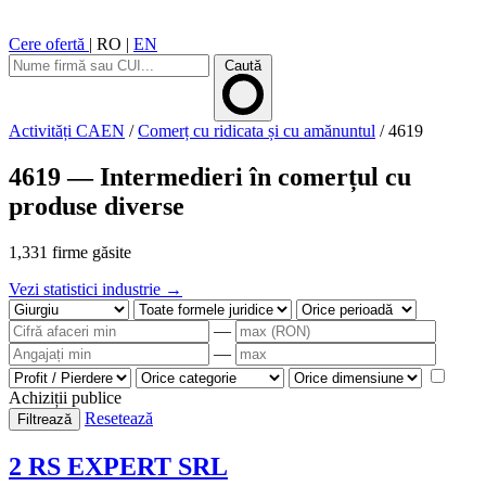
Cere ofertă
|
RO
|
EN
Caută
Activități CAEN
/
Comerț cu ridicata și cu amănuntul
/
4619
4619 — Intermedieri în comerțul cu
produse diverse
1,331 firme găsite
Vezi statistici industrie →
—
—
Achiziții publice
Resetează
Filtrează
2 RS EXPERT SRL