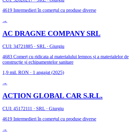
4619
Intermedieri în comerțul cu produse diverse
→
AC DRAGNE COMPANY SRL
CUI: 34721885
·
SRL
·
Giurgiu
4683
Comerț cu ridicata al materialului lemnos și a materialelor de
construcție și echipamentelor sanitare
1,9 mil. RON
·
1 angajat
(2025)
→
ACTION GLOBAL CAR S.R.L.
CUI: 45172111
·
SRL
·
Giurgiu
4619
Intermedieri în comerțul cu produse diverse
→