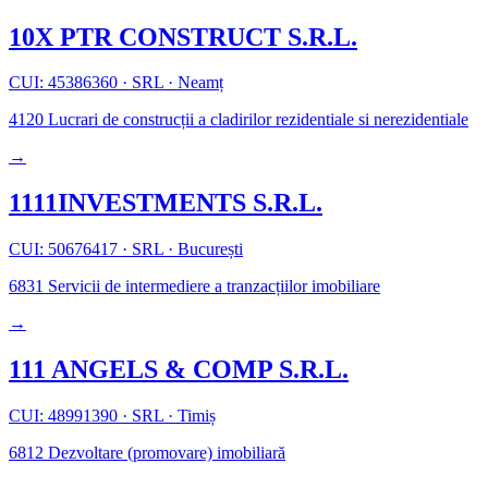
10X PTR CONSTRUCT S.R.L.
CUI: 45386360
·
SRL
·
Neamț
4120
Lucrari de construcții a cladirilor rezidentiale si nerezidentiale
→
1111INVESTMENTS S.R.L.
CUI: 50676417
·
SRL
·
București
6831
Servicii de intermediere a tranzacțiilor imobiliare
→
111 ANGELS & COMP S.R.L.
CUI: 48991390
·
SRL
·
Timiș
6812
Dezvoltare (promovare) imobiliară