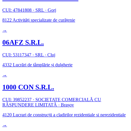
CUI: 47841808
·
SRL
·
Gorj
8122
Activități specializate de curățenie
→
06AFZ S.R.L.
CUI: 53117347
·
SRL
·
Cluj
4332
Lucrări de tâmplărie și dulgherie
→
1000 CON S.R.L.
CUI: 39852237
·
SOCIETATE COMERCIALĂ CU
RĂSPUNDERE LIMITATĂ
·
Brașov
4120
Lucrari de construcții a cladirilor rezidentiale si nerezidentiale
→