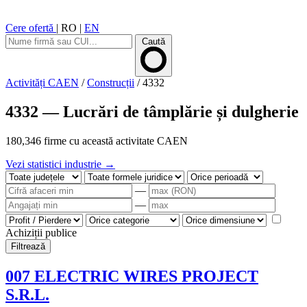
Cere ofertă
|
RO
|
EN
Caută
Activități CAEN
/
Construcții
/
4332
4332 — Lucrări de tâmplărie și dulgherie
180,346 firme cu această activitate CAEN
Vezi statistici industrie →
—
—
Achiziții publice
Filtrează
007 ELECTRIC WIRES PROJECT
S.R.L.