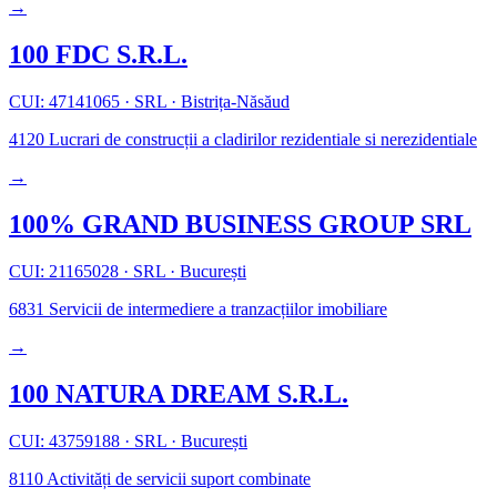
→
100 FDC S.R.L.
CUI: 47141065
·
SRL
·
Bistrița-Năsăud
4120
Lucrari de construcții a cladirilor rezidentiale si nerezidentiale
→
100% GRAND BUSINESS GROUP SRL
CUI: 21165028
·
SRL
·
București
6831
Servicii de intermediere a tranzacțiilor imobiliare
→
100 NATURA DREAM S.R.L.
CUI: 43759188
·
SRL
·
București
8110
Activități de servicii suport combinate