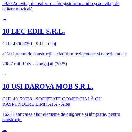
5920
Activități de realizare a înregistrărilor audio și activități de
editare muzicală
→
10 LEC EDIL S.R.L.
CUI: 43908050
·
SRL
·
Cluj
4120
Lucrari de construcții a cladirilor rezidentiale si nerezidentiale
298,7 mii RON
·
3 angajați
(2025)
→
10 UȘI DAROVA MOB S.R.L.
CUI: 40179038
·
SOCIETATE COMERCIALĂ CU
RĂSPUNDERE LIMITATĂ
·
Alba
1623
Fabricarea altor elemente de dulgherie și tâmplărie, pentru
construcții
→