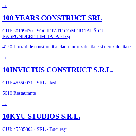
→
100 YEARS CONSTRUCT SRL
CUI: 30199470
·
SOCIETATE COMERCIALĂ CU
RĂSPUNDERE LIMITATĂ
·
Iași
4120
Lucrari de construcții a cladirilor rezidentiale si nerezidentiale
→
10INVICTUS CONSTRUCT S.R.L.
CUI: 45550071
·
SRL
·
Iași
5610
Restaurante
→
10KYU STUDIOS S.R.L.
CUI: 45535802
·
SRL
·
București