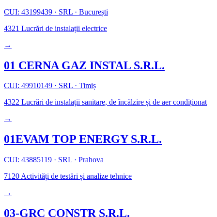
CUI: 43199439
·
SRL
·
București
4321
Lucrări de instalații electrice
→
01 CERNA GAZ INSTAL S.R.L.
CUI: 49910149
·
SRL
·
Timiș
4322
Lucrări de instalații sanitare, de încălzire și de aer condiționat
→
01EVAM TOP ENERGY S.R.L.
CUI: 43885119
·
SRL
·
Prahova
7120
Activități de testări și analize tehnice
→
03-GRC CONSTR S.R.L.