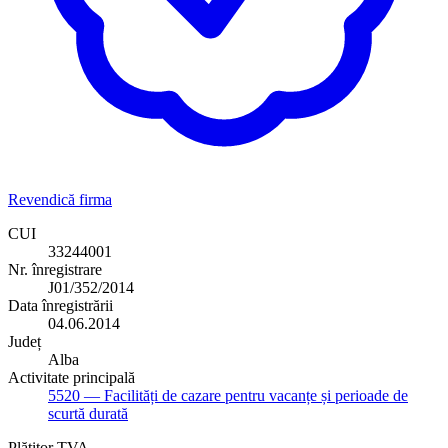
Revendică firma
CUI
33244001
Nr. înregistrare
J01/352/2014
Data înregistrării
04.06.2014
Județ
Alba
Activitate principală
5520
— Facilități de cazare pentru vacanțe și perioade de
scurtă durată
Plătitor TVA