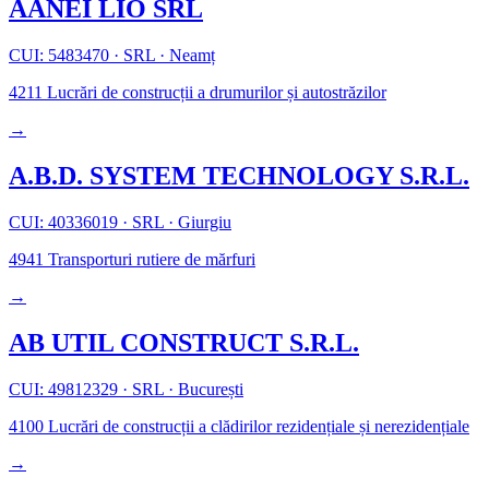
AANEI LIO SRL
CUI: 5483470
·
SRL
·
Neamț
4211
Lucrări de construcții a drumurilor și autostrăzilor
→
A.B.D. SYSTEM TECHNOLOGY S.R.L.
CUI: 40336019
·
SRL
·
Giurgiu
4941
Transporturi rutiere de mărfuri
→
AB UTIL CONSTRUCT S.R.L.
CUI: 49812329
·
SRL
·
București
4100
Lucrări de construcții a clădirilor rezidențiale și nerezidențiale
→