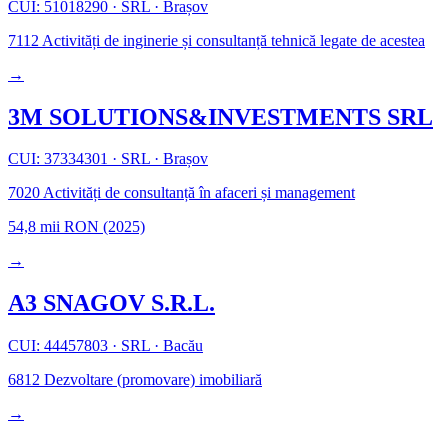
CUI: 51018290
·
SRL
·
Brașov
7112
Activități de inginerie și consultanță tehnică legate de acestea
→
3M SOLUTIONS&INVESTMENTS SRL
CUI: 37334301
·
SRL
·
Brașov
7020
Activități de consultanță în afaceri și management
54,8 mii RON
(2025)
→
A3 SNAGOV S.R.L.
CUI: 44457803
·
SRL
·
Bacău
6812
Dezvoltare (promovare) imobiliară
→