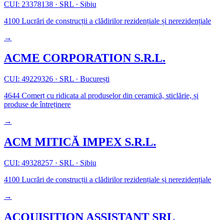
CUI: 23378138
·
SRL
·
Sibiu
4100
Lucrări de construcții a clădirilor rezidențiale și nerezidențiale
→
ACME CORPORATION S.R.L.
CUI: 49229326
·
SRL
·
București
4644
Comerț cu ridicata al produselor din ceramică, sticlărie, și
produse de întreținere
→
ACM MITICĂ IMPEX S.R.L.
CUI: 49328257
·
SRL
·
Sibiu
4100
Lucrări de construcții a clădirilor rezidențiale și nerezidențiale
→
ACQUISITION ASSISTANT SRL