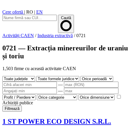
Cere ofertă
|
RO
|
EN
Caută
Activități CAEN
/
Industria extractivă
/
0721
0721 — Extracția minereurilor de uraniu
și toriu
1,503 firme cu această activitate CAEN
—
—
Achiziții publice
Filtrează
1 ST POWER ECO DESIGN S.R.L.