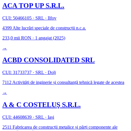
ACA TOP UP S.R.L.
CUI: 50466105
·
SRL
·
Ilfov
4399
Alte lucrări speciale de construcții n.c.a.
233,0 mii RON
·
1 angajat
(2025)
→
ACBD CONSOLIDATED SRL
CUI: 31733737
·
SRL
·
Dolj
7112
Activități de inginerie și consultanță tehnică legate de acestea
→
A & C COSTELUŞ S.R.L.
CUI: 44608639
·
SRL
·
Iași
2511
Fabricarea de construcții metalice și părți componente ale