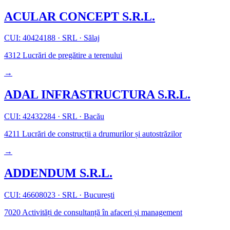
ACULAR CONCEPT S.R.L.
CUI: 40424188
·
SRL
·
Sălaj
4312
Lucrări de pregătire a terenului
→
ADAL INFRASTRUCTURA S.R.L.
CUI: 42432284
·
SRL
·
Bacău
4211
Lucrări de construcții a drumurilor și autostrăzilor
→
ADDENDUM S.R.L.
CUI: 46608023
·
SRL
·
București
7020
Activități de consultanță în afaceri și management
→