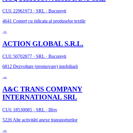
CUI: 22961973
·
SRL
·
București
4641
Comerț cu ridicata al produselor textile
→
ACTION GLOBAL S.R.L.
CUI: 50702877
·
SRL
·
București
6812
Dezvoltare (promovare) imobiliară
→
A&C TRANS COMPANY
INTERNATIONAL SRL
CUI: 18530085
·
SRL
·
Ilfov
5226
Alte activități anexe transporturilor
→