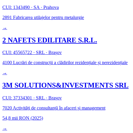
CUI: 1343490
·
SA
·
Prahova
2891
Fabricarea utilajelor pentru metalurgie
→
2 NAFETS EDILITARE S.R.L.
CUI: 45565722
·
SRL
·
Brașov
4100
Lucrări de construcții a clădirilor rezidențiale și nerezidențiale
→
3M SOLUTIONS&INVESTMENTS SRL
CUI: 37334301
·
SRL
·
Brașov
7020
Activități de consultanță în afaceri și management
54,8 mii RON
(2025)
→