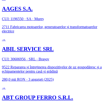
AAGES S.A.
CUI: 1196550
·
SA
·
Mureș
2711
Fabricarea motoarelor, generatoarelor și transformatoarelor
electrice
→
ABIL SERVICE SRL
CUI: 30606956
·
SRL
·
Brașov
9522
Repararea și întreținerea dispozitivelor de uz gospodăresc și a
echipamentelor pentru casă și grădină
280,0 mii RON
·
3 angajați
(2025)
→
ABT GROUP FERRO S.R.L.