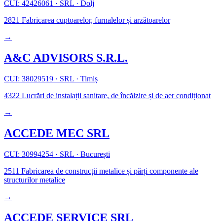
CUI: 42426061
·
SRL
·
Dolj
2821
Fabricarea cuptoarelor, furnalelor și arzătoarelor
→
A&C ADVISORS S.R.L.
CUI: 38029519
·
SRL
·
Timiș
4322
Lucrări de instalații sanitare, de încălzire și de aer condiționat
→
ACCEDE MEC SRL
CUI: 30994254
·
SRL
·
București
2511
Fabricarea de construcții metalice și părți componente ale
structurilor metalice
→
ACCEDE SERVICE SRL