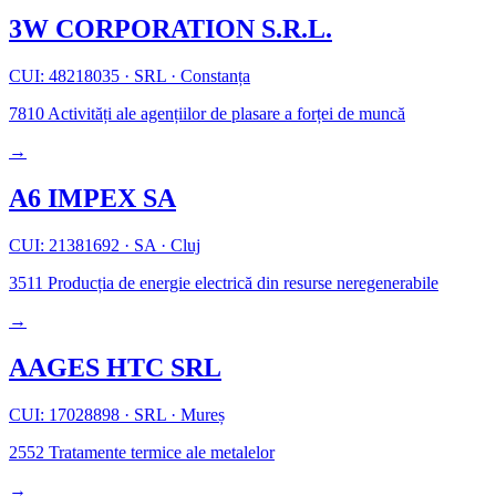
3W CORPORATION S.R.L.
CUI: 48218035
·
SRL
·
Constanța
7810
Activități ale agențiilor de plasare a forței de muncă
→
A6 IMPEX SA
CUI: 21381692
·
SA
·
Cluj
3511
Producția de energie electrică din resurse neregenerabile
→
AAGES HTC SRL
CUI: 17028898
·
SRL
·
Mureș
2552
Tratamente termice ale metalelor
→