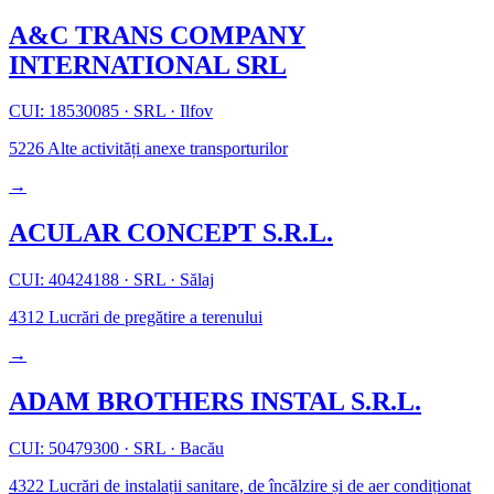
A&C TRANS COMPANY
INTERNATIONAL SRL
CUI: 18530085
·
SRL
·
Ilfov
5226
Alte activități anexe transporturilor
→
ACULAR CONCEPT S.R.L.
CUI: 40424188
·
SRL
·
Sălaj
4312
Lucrări de pregătire a terenului
→
ADAM BROTHERS INSTAL S.R.L.
CUI: 50479300
·
SRL
·
Bacău
4322
Lucrări de instalații sanitare, de încălzire și de aer condiționat