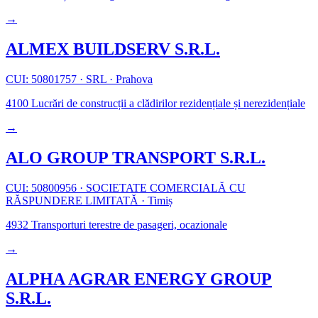
→
ALMEX BUILDSERV S.R.L.
CUI: 50801757
·
SRL
·
Prahova
4100
Lucrări de construcții a clădirilor rezidențiale și nerezidențiale
→
ALO GROUP TRANSPORT S.R.L.
CUI: 50800956
·
SOCIETATE COMERCIALĂ CU
RĂSPUNDERE LIMITATĂ
·
Timiș
4932
Transporturi terestre de pasageri, ocazionale
→
ALPHA AGRAR ENERGY GROUP
S.R.L.