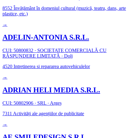
8552
Învățământ în domeniul cultural (muzică, teatru, dans, arte
plastice, etc.)
→
ADELIN-ANTONIA S.R.L.
CUI: 50800832
·
SOCIETATE COMERCIALĂ CU
RĂSPUNDERE LIMITATĂ
·
Dolj
4520
Intretinerea si repararea autovehiculelor
→
ADRIAN HELI MEDIA S.R.L.
CUI: 50802906
·
SRL
·
Argeș
7311
Activități ale agențiilor de publicitate
→
AE SMILEDESIGN S.R.L.