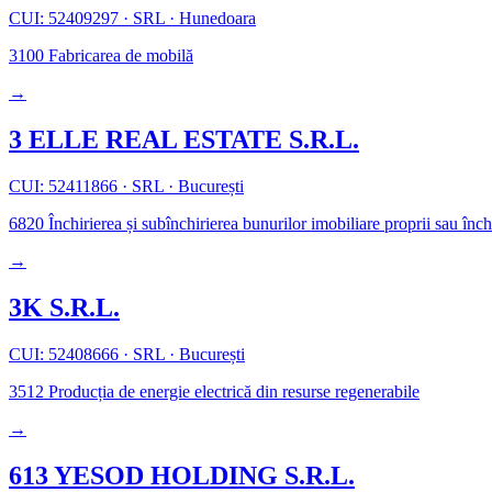
CUI: 52409297
·
SRL
·
Hunedoara
3100
Fabricarea de mobilă
→
3 ELLE REAL ESTATE S.R.L.
CUI: 52411866
·
SRL
·
București
6820
Închirierea și subînchirierea bunurilor imobiliare proprii sau înch
→
3K S.R.L.
CUI: 52408666
·
SRL
·
București
3512
Producția de energie electrică din resurse regenerabile
→
613 YESOD HOLDING S.R.L.