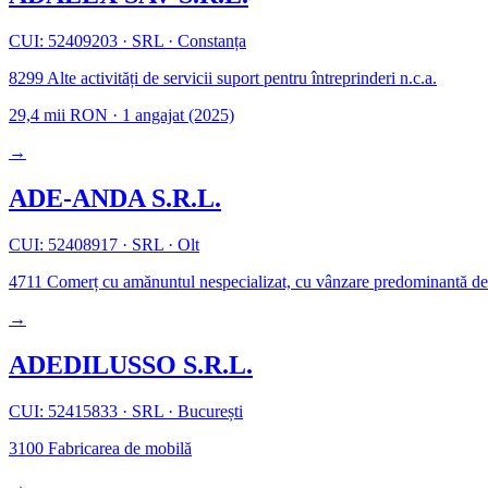
CUI: 52409203
·
SRL
·
Constanța
8299
Alte activități de servicii suport pentru întreprinderi n.c.a.
29,4 mii RON
·
1 angajat
(2025)
→
ADE-ANDA S.R.L.
CUI: 52408917
·
SRL
·
Olt
4711
Comerț cu amănuntul nespecializat, cu vânzare predominantă de p
→
ADEDILUSSO S.R.L.
CUI: 52415833
·
SRL
·
București
3100
Fabricarea de mobilă
→