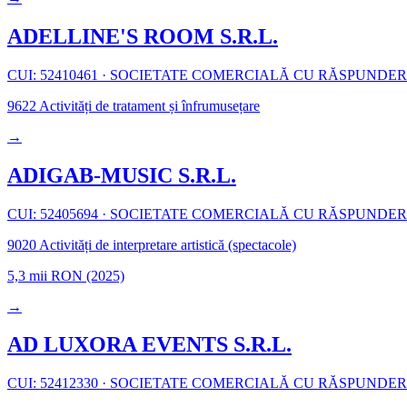
ADELLINE'S ROOM S.R.L.
CUI: 52410461
·
SOCIETATE COMERCIALĂ CU RĂSPUNDER
9622
Activități de tratament și înfrumusețare
→
ADIGAB-MUSIC S.R.L.
CUI: 52405694
·
SOCIETATE COMERCIALĂ CU RĂSPUNDER
9020
Activități de interpretare artistică (spectacole)
5,3 mii RON
(2025)
→
AD LUXORA EVENTS S.R.L.
CUI: 52412330
·
SOCIETATE COMERCIALĂ CU RĂSPUNDER