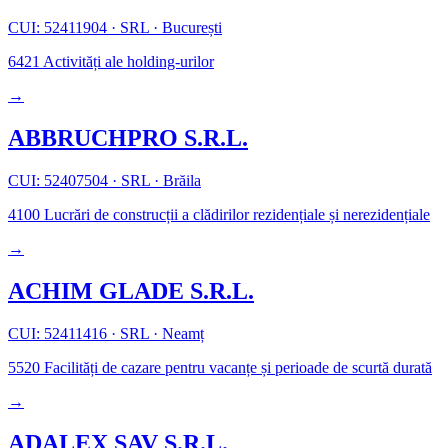
CUI: 52411904
·
SRL
·
București
6421
Activități ale holding-urilor
→
ABBRUCHPRO S.R.L.
CUI: 52407504
·
SRL
·
Brăila
4100
Lucrări de construcții a clădirilor rezidențiale și nerezidențiale
→
ACHIM GLADE S.R.L.
CUI: 52411416
·
SRL
·
Neamț
5520
Facilități de cazare pentru vacanțe și perioade de scurtă durată
→
ADALEX SAV S.R.L.