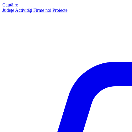
Caută.ro
Județe
Activități
Firme noi
Proiecte