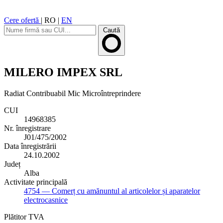
Cere ofertă
|
RO
|
EN
Caută
MILERO IMPEX SRL
Radiat
Contribuabil Mic
Microîntreprindere
CUI
14968385
Nr. înregistrare
J01/475/2002
Data înregistrării
24.10.2002
Județ
Alba
Activitate principală
4754
— Comerț cu amănuntul al articolelor și aparatelor
electrocasnice
Plătitor TVA