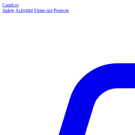
Caută.ro
Județe
Activități
Firme noi
Proiecte