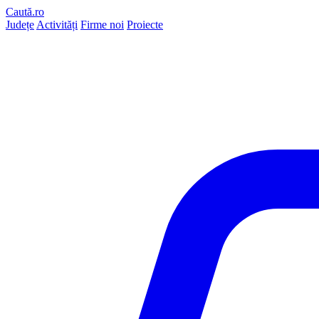
Caută.ro
Județe
Activități
Firme noi
Proiecte