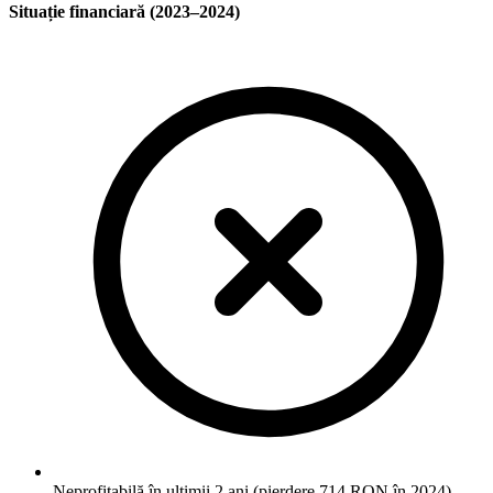
Situație financiară (2023–2024)
Neprofitabilă în ultimii 2 ani (pierdere 714 RON în 2024)