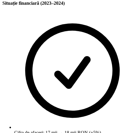
Situație financiară (2023–2024)
Cifra de afaceri: 17 mii → 18 mii RON (+5%)