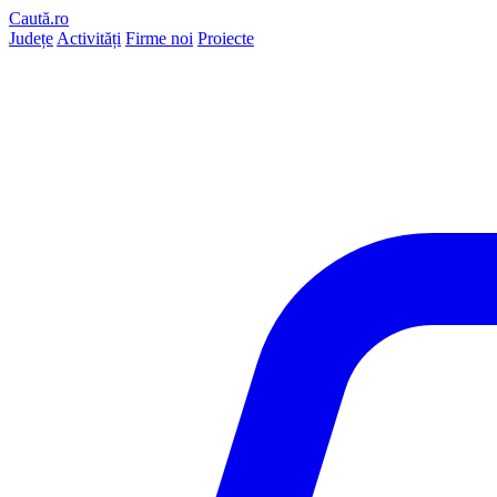
Caută.ro
Județe
Activități
Firme noi
Proiecte