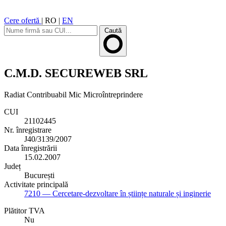
Cere ofertă
|
RO
|
EN
Caută
C.M.D. SECUREWEB SRL
Radiat
Contribuabil Mic
Microîntreprindere
CUI
21102445
Nr. înregistrare
J40/3139/2007
Data înregistrării
15.02.2007
Județ
București
Activitate principală
7210
— Cercetare-dezvoltare în științe naturale și inginerie
Plătitor TVA
Nu