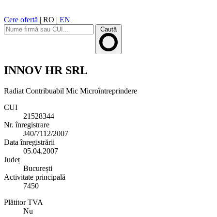
Cere ofertă
|
RO
|
EN
Caută
INNOV HR SRL
Radiat
Contribuabil Mic
Microîntreprindere
CUI
21528344
Nr. înregistrare
J40/7112/2007
Data înregistrării
05.04.2007
Județ
București
Activitate principală
7450
Plătitor TVA
Nu