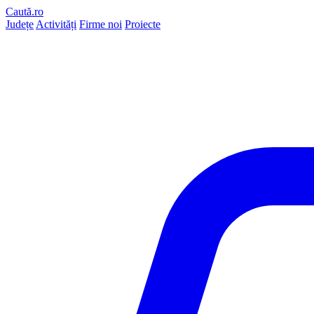
Caută.ro
Județe
Activități
Firme noi
Proiecte