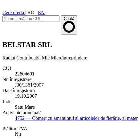
Cere ofertă
|
RO
|
EN
Caută
BELSTAR SRL
Radiat
Contribuabil Mic
Microîntreprindere
CUI
22604601
Nr. înregistrare
J30/1361/2007
Data înregistrării
19.10.2007
Județ
Satu Mare
Activitate principală
4752
— Comerț cu amănuntul al articolelor de fierărie, al material
Plătitor TVA
Nu