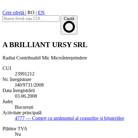
Cere ofertă
|
RO
|
EN
Caută
A BRILLIANT URSY SRL
Radiat
Contribuabil Mic
Microîntreprindere
CUI
23991212
Nr. înregistrare
J40/9731/2008
Data înregistrării
03.06.2008
Județ
București
Activitate principală
4777
— Comerț cu amănuntul al ceasurilor și bijuteriilor
Plătitor TVA
Nu