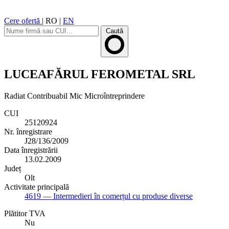
Cere ofertă
|
RO
|
EN
Caută
LUCEAFĂRUL FEROMETAL SRL
Radiat
Contribuabil Mic
Microîntreprindere
CUI
25120924
Nr. înregistrare
J28/136/2009
Data înregistrării
13.02.2009
Județ
Olt
Activitate principală
4619
— Intermedieri în comerțul cu produse diverse
Plătitor TVA
Nu