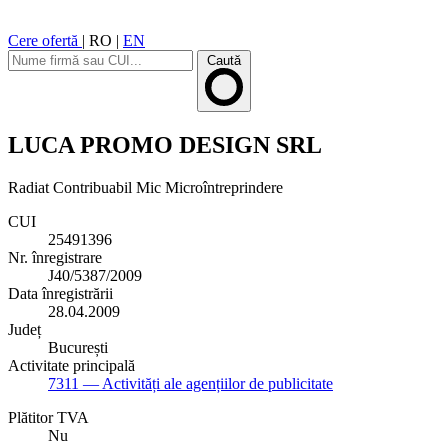
Cere ofertă
|
RO
|
EN
Caută
LUCA PROMO DESIGN SRL
Radiat
Contribuabil Mic
Microîntreprindere
CUI
25491396
Nr. înregistrare
J40/5387/2009
Data înregistrării
28.04.2009
Județ
București
Activitate principală
7311
— Activități ale agențiilor de publicitate
Plătitor TVA
Nu