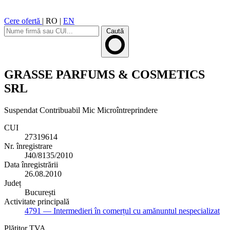
Cere ofertă
|
RO
|
EN
Caută
GRASSE PARFUMS & COSMETICS
SRL
Suspendat
Contribuabil Mic
Microîntreprindere
CUI
27319614
Nr. înregistrare
J40/8135/2010
Data înregistrării
26.08.2010
Județ
București
Activitate principală
4791
— Intermedieri în comerțul cu amănuntul nespecializat
Plătitor TVA