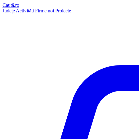
Caută.ro
Județe
Activități
Firme noi
Proiecte