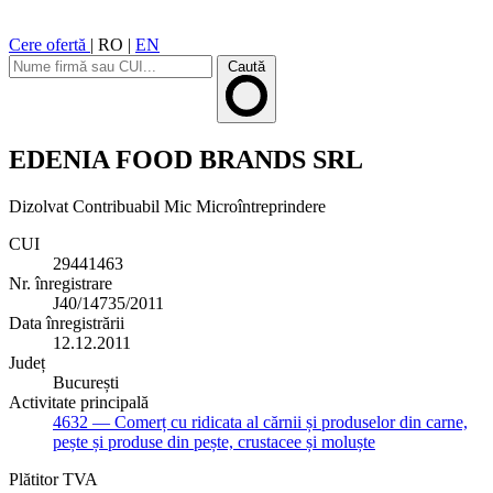
Cere ofertă
|
RO
|
EN
Caută
EDENIA FOOD BRANDS SRL
Dizolvat
Contribuabil Mic
Microîntreprindere
CUI
29441463
Nr. înregistrare
J40/14735/2011
Data înregistrării
12.12.2011
Județ
București
Activitate principală
4632
— Comerț cu ridicata al cărnii și produselor din carne,
pește și produse din pește, crustacee și moluște
Plătitor TVA