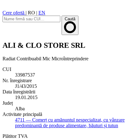
Cere ofertă
|
RO
|
EN
Caută
ALI & CLO STORE SRL
Radiat
Contribuabil Mic
Microîntreprindere
CUI
33987537
Nr. înregistrare
J1/43/2015
Data înregistrării
19.01.2015
Județ
Alba
Activitate principală
4711
— Comerț cu amănuntul nespecializat, cu vânzare
predominantă de produse alimentare, băuturi și tutun
Plătitor TVA