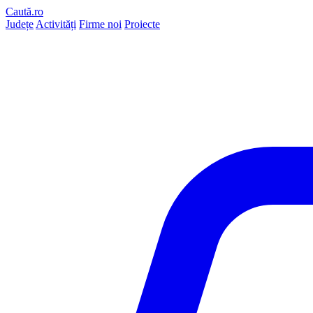
Caută.ro
Județe
Activități
Firme noi
Proiecte