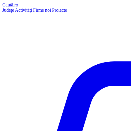
Caută.ro
Județe
Activități
Firme noi
Proiecte