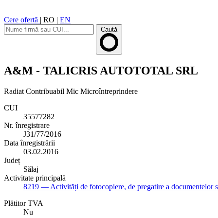
Cere ofertă
|
RO
|
EN
Caută
A&M - TALICRIS AUTOTOTAL SRL
Radiat
Contribuabil Mic
Microîntreprindere
CUI
35577282
Nr. înregistrare
J31/77/2016
Data înregistrării
03.02.2016
Județ
Sălaj
Activitate principală
8219
— Activități de fotocopiere, de pregatire a documentelor si a
Plătitor TVA
Nu