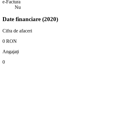
e-Factura
Nu
Date financiare (2020)
Cifra de afaceri
0 RON
Angajați
0