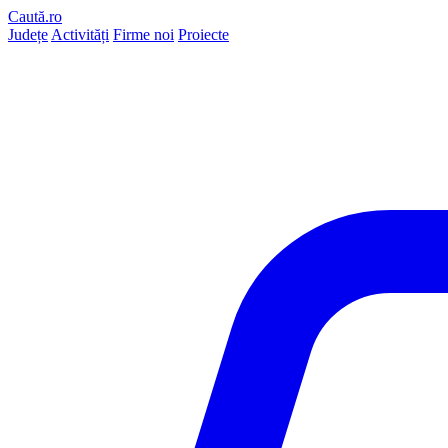
Caută.ro
Județe
Activități
Firme noi
Proiecte