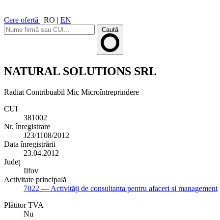
Cere ofertă
|
RO
|
EN
Caută
NATURAL SOLUTIONS SRL
Radiat
Contribuabil Mic
Microîntreprindere
CUI
381002
Nr. înregistrare
J23/1108/2012
Data înregistrării
23.04.2012
Județ
Ilfov
Activitate principală
7022
— Activități de consultanta pentru afaceri si management
Plătitor TVA
Nu