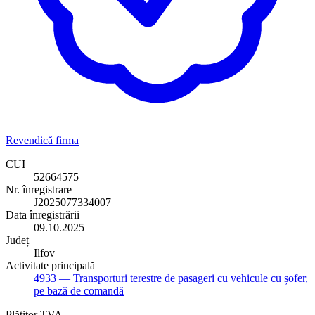
Revendică firma
CUI
52664575
Nr. înregistrare
J2025077334007
Data înregistrării
09.10.2025
Județ
Ilfov
Activitate principală
4933
— Transporturi terestre de pasageri cu vehicule cu șofer,
pe bază de comandă
Plătitor TVA