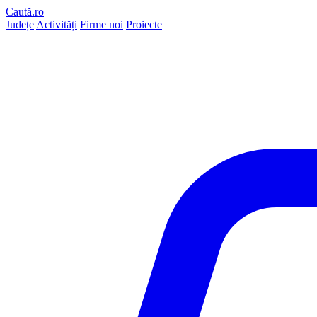
Caută.ro
Județe
Activități
Firme noi
Proiecte