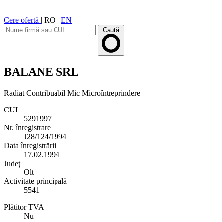
Cere ofertă
|
RO
|
EN
Caută
BALANE SRL
Radiat
Contribuabil Mic
Microîntreprindere
CUI
5291997
Nr. înregistrare
J28/124/1994
Data înregistrării
17.02.1994
Județ
Olt
Activitate principală
5541
Plătitor TVA
Nu